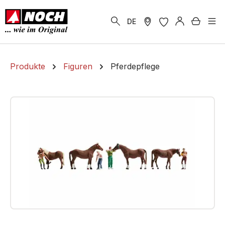
alt springen
Warenk
DE
Produkte
Figuren
Pferdepflege
Bildergalerie überspringen