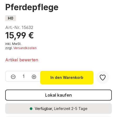
Pferdepflege
H0
Art.-Nr.
15632
15,99 €
inkl. MwSt.
zzgl.
Versandkosten
Artikel bewerten
Produkt Anzahl: Gib den gewünschten We
In den Warenkorb
Lokal kaufen
Verfügbar
, Lieferzeit 2-5 Tage