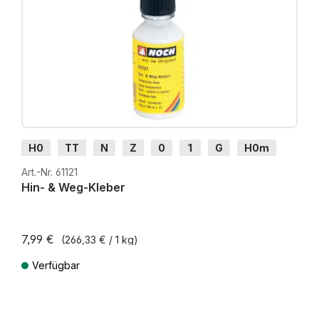
H0
TT
N
Z
0
1
G
H0m
H0e
Art.-Nr. 61121
Hin- & Weg-Kleber
7,99 €
(266,33 € / 1 kg)
Verfügbar
Preise inkl. MwSt. zzgl. Versandkosten