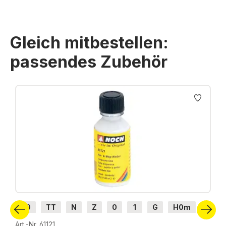
Gleich mitbestellen:
passendes Zubehör
Produktgalerie überspringen
H0
TT
N
Z
0
1
G
H0m
H0e
Art.-Nr. 61121