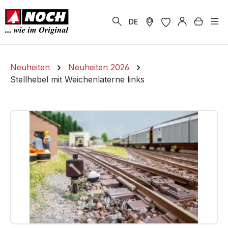
alt springen
Warenk
DE
Neuheiten
Neuheiten 2026
Stellhebel mit Weichenlaterne links
Bildergalerie überspringen