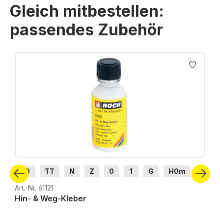
Gleich mitbestellen:
passendes Zubehör
Produktgalerie überspringen
H0
TT
N
Z
0
1
G
H0m
H0e
Art.-Nr. 61121
Hin- & Weg-Kleber