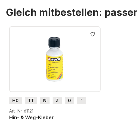
Gleich mitbestellen: pass
Produktgalerie überspringen
H0
TT
N
Z
0
1
G
H0m
H0e
Art.-Nr. 61121
Hin- & Weg-Kleber