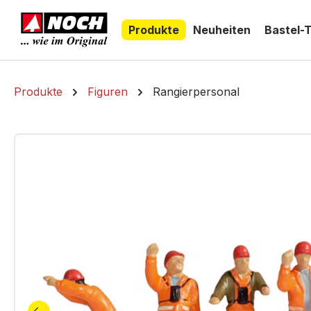
springen
Zur Hauptnavigation springen
Produkte
Neuheiten
Bastel-
Produkte
Figuren
Rangierpersonal
Bildergalerie überspringen