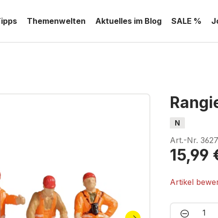
Tipps
Themenwelten
Aktuelles im Blog
SALE %
J
Rangi
N
Art.-Nr.
362
15,99 
Artikel bewe
Produkt 