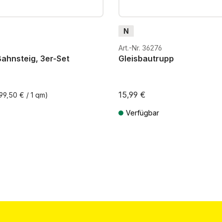
N
Art.-Nr. 36276
Bahnsteig, 3er-Set
Gleisbautrupp
15,99 €
899,50 € / 1 qm)
Verfügbar
St. zzgl. Versandkosten
Preise inkl. MwSt. zzgl. Versandkos