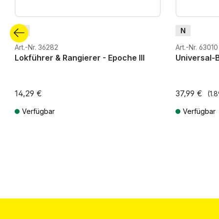
N
N
Art.-Nr. 36282
Art.-Nr. 63010
Lokführer & Rangierer - Epoche III
Universal-
14,29 €
37,99 €
(1.
Verfügbar
Verfügbar
Preise inkl. MwSt. zzgl. Versandkosten
Preise inkl. Mw