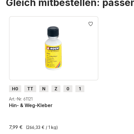
Gleich mitbestellen: pass
Produktgalerie überspringen
H0
TT
N
Z
0
1
G
H0m
H0e
Art.-Nr. 61121
Hin- & Weg-Kleber
7,99 €
(266,33 € / 1 kg)