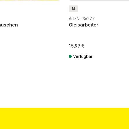
N
Art.-Nr. 36277
äuschen
Gleisarbeiter
15,99 €
Verfügbar
St. zzgl. Versandkosten
Preise inkl. MwSt. zzgl. Versandkos