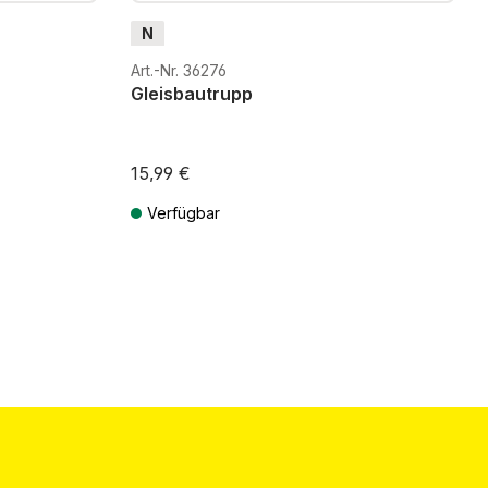
N
Art.-Nr. 36276
Gleisbautrupp
15,99 €
Verfügbar
ten
Preise inkl. MwSt. zzgl. Versandkosten