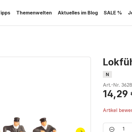
Tipps
Themenwelten
Aktuelles im Blog
SALE %
J
Lokfü
N
Art.-Nr.
3628
14,29 
Artikel bewe
Produkt 