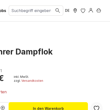
obs
Ware
DE
hrer Dampflok
1
€
inkl. MwSt.
zzgl.
Versandkosten
rten
Anzahl: Gib den gewünschten Wert ein 
In den Warenkorb