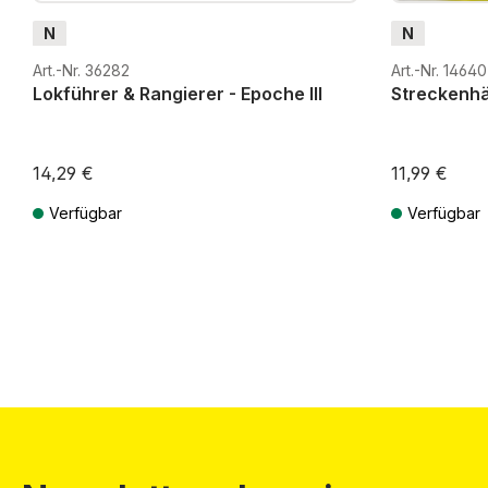
N
N
Art.-Nr. 36282
Art.-Nr. 14640
Lokführer & Rangierer - Epoche III
Streckenh
14,29 €
11,99 €
Verfügbar
Verfügbar
Preise inkl. MwSt. zzgl. Versandkosten
Preise inkl. Mw