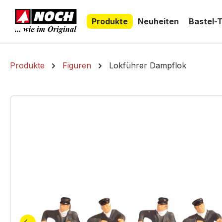
springen
Zur Hauptnavigation springen
Produkte
Neuheiten
Bastel-
Produkte
Figuren
Lokführer Dampflok
Bildergalerie überspringen