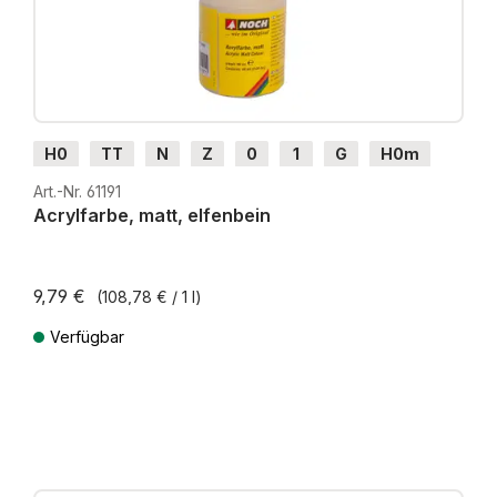
H0
TT
N
Z
0
1
G
H0m
H0e
Art.-Nr. 61191
Acrylfarbe, matt, elfenbein
9,79 €
(108,78 € / 1 l)
Verfügbar
Preise inkl. MwSt. zzgl. Versandkosten