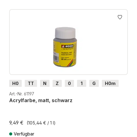
H0
TT
N
Z
0
1
G
H0m
H0e
Art.-Nr. 61197
Acrylfarbe, matt, schwarz
9,49 €
(105,44 € / 1 l)
Verfügbar