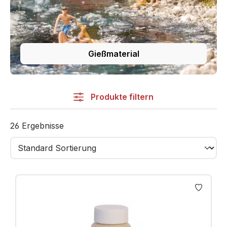
Atmosphäre und Dynamik.
Modell, das begeistert!
Gießmaterial
Produkte filtern
26 Ergebnisse