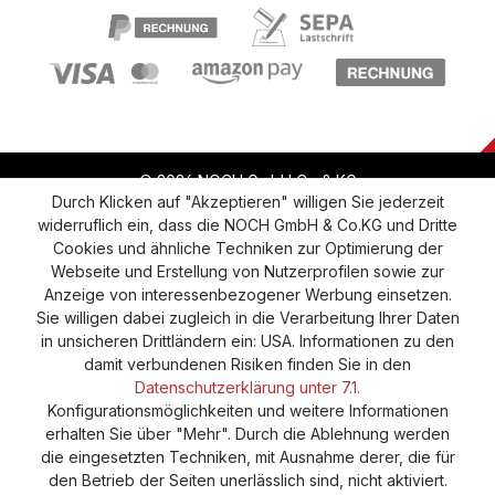
© 2026 NOCH GmbH Co & KG
Durch Klicken auf "Akzeptieren" willigen Sie jederzeit
widerruflich ein, dass die NOCH GmbH & Co.KG und Dritte
Vertrag widerrufen
Widerruf
Datenschutz
Cookies und ähnliche Techniken zur Optimierung der
Webseite und Erstellung von Nutzerprofilen sowie zur
Versand und Zahlung
AGB
Impressum
Anzeige von interessenbezogener Werbung einsetzen.
Cookie-Einstellungen
Barrierefreiheitserklärung
Sie willigen dabei zugleich in die Verarbeitung Ihrer Daten
in unsicheren Drittländern ein: USA. Informationen zu den
damit verbundenen Risiken finden Sie in den
Datenschutzerklärung unter 7.1.
Konfigurationsmöglichkeiten und weitere Informationen
erhalten Sie über "Mehr". Durch die Ablehnung werden
die eingesetzten Techniken, mit Ausnahme derer, die für
den Betrieb der Seiten unerlässlich sind, nicht aktiviert.