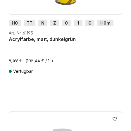
H0
TT
N
Z
0
1
G
H0m
H0e
Art.-Nr. 61195
Acrylfarbe, matt, dunkelgrün
9,49 €
(105,44 € / 1 l)
Verfügbar
Preise inkl. MwSt. zzgl. Versandkosten