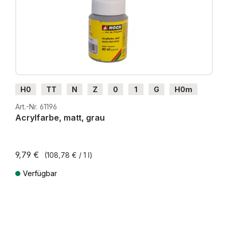
H0
TT
N
Z
0
1
G
H0m
H0e
Art.-Nr. 61196
Acrylfarbe, matt, grau
9,79 €
(108,78 € / 1 l)
Verfügbar
Preise inkl. MwSt. zzgl. Versandkosten