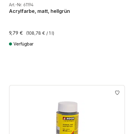
H0e
Art.-Nr. 61194
Acrylfarbe, matt, hellgrün
9,79 €
(108,78 € / 1 l)
Verfügbar
Preise inkl. MwSt. zzgl. Versandkosten