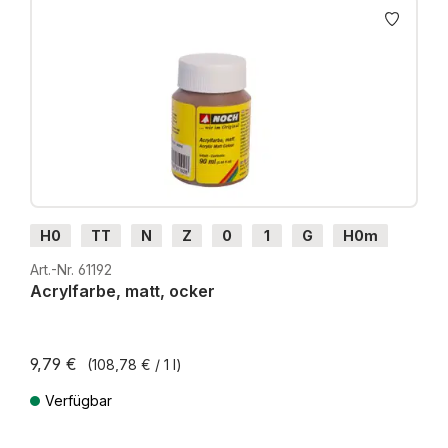
H0
TT
N
Z
0
1
G
H0m
H0e
Art.-Nr. 61192
Acrylfarbe, matt, ocker
9,79 €
(108,78 € / 1 l)
Verfügbar
Preise inkl. MwSt. zzgl. Versandkosten