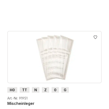
Preise inkl. MwSt. zzgl. Versandkosten
H0
TT
N
Z
0
G
Art.-Nr. 91951
Mischeinleger