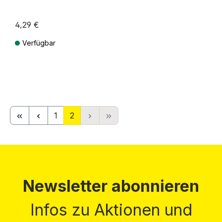
4,29 €
Verfügbar
Preise inkl. MwSt. zzgl. Versandkosten
Seite
Seite
1
2
Newsletter abonnieren
Infos zu Aktionen und