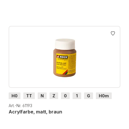
H0
TT
N
Z
0
1
G
H0m
H0e
Art.-Nr. 61193
Acrylfarbe, matt, braun