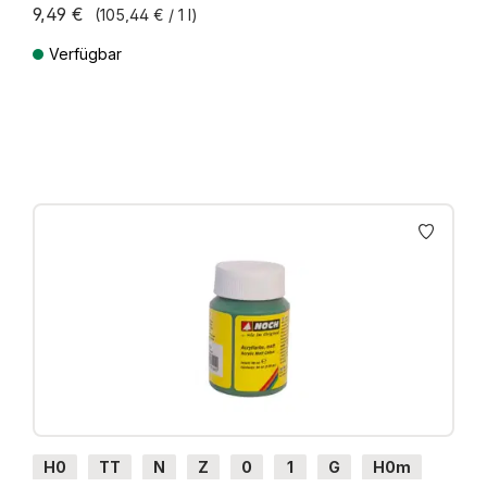
9,49 €
(105,44 € / 1 l)
Verfügbar
Preise inkl. MwSt. zzgl. Versandkosten
H0
TT
N
Z
0
1
G
H0m