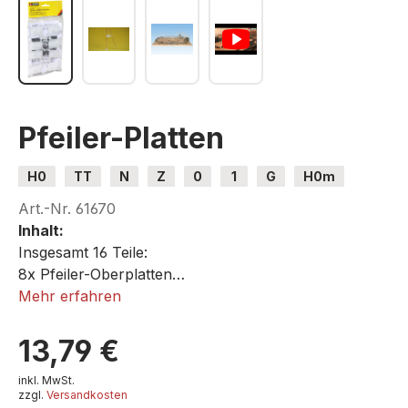
Pfeiler-Platten
H0
TT
N
Z
0
1
G
H0m
H0e
Art.-Nr.
61670
Inhalt:
Insgesamt 16 Teile:
8x Pfeiler-Oberplatten
8x Pfeiler-Unterplatten
Mehr erfahren
Die Pfeiler-Oberplatten und -Unterplatten sind teilbar
und damit für H0, TT, N und Z verwendbar.
13,79 €
inkl. MwSt.
zzgl.
Versandkosten