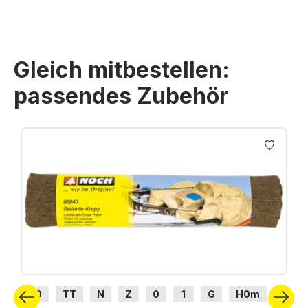
Gleich mitbestellen:
passendes Zubehör
Produktgalerie überspringen
H0
TT
N
Z
0
1
G
H0m