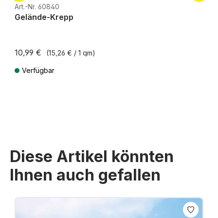
H0e
Art.-Nr. 60840
Gelände-Krepp
10,99 €
(15,26 € / 1 qm)
Verfügbar
Preise inkl. MwSt. zzgl. Versandkosten
Diese Artikel könnten
Ihnen auch gefallen
Produktgalerie überspringen