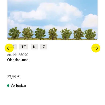
H0
TT
N
Z
Art.-Nr. 25090
Obstbäume
27,99 €
Verfügbar
Preise inkl. MwSt. zzgl. Versandkosten