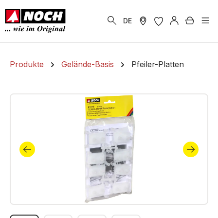
alt springen
Warenk
DE
Produkte
Gelände-Basis
Pfeiler-Platten
Bildergalerie überspringen