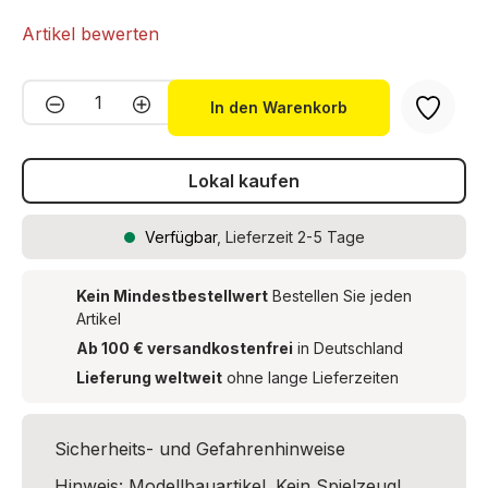
Artikel bewerten
Produkt Anzahl: Gib den gewünschten We
In den Warenkorb
Lokal kaufen
Verfügbar
, Lieferzeit 2-5 Tage
Kein Mindestbestellwert
Bestellen Sie jeden
Artikel
Ab 100 € versandkostenfrei
in Deutschland
Lieferung weltweit
ohne lange Lieferzeiten
Sicherheits- und Gefahrenhinweise
Hinweis: Modellbauartikel. Kein Spielzeug!