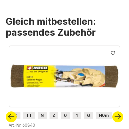
Gleich mitbestellen:
passendes Zubehör
Produktgalerie überspringen
H0
TT
N
Z
0
1
G
H0m
H0e
Art.-Nr. 60840