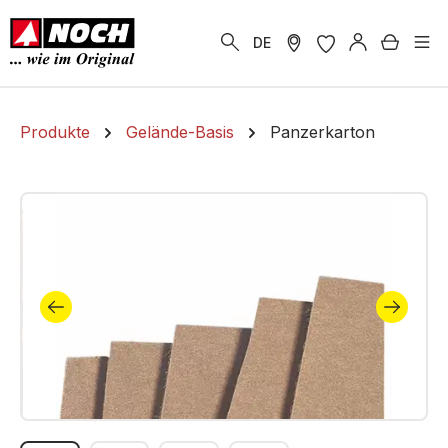
alt springen
Warenk
DE
Produkte
Gelände-Basis
Panzerkarton
Bildergalerie überspringen