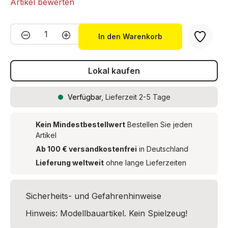
Artikel bewerten
Produkt Anzahl: Gib den gewünschten We
In den Warenkorb
Lokal kaufen
Verfügbar
, Lieferzeit 2-5 Tage
Kein Mindestbestellwert
Bestellen Sie jeden
Artikel
Ab 100 € versandkostenfrei
in Deutschland
Lieferung weltweit
ohne lange Lieferzeiten
Sicherheits- und Gefahrenhinweise
Hinweis: Modellbauartikel. Kein Spielzeug!