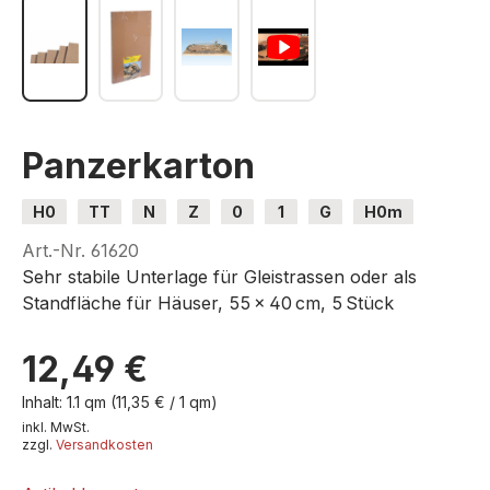
Panzerkarton
H0
TT
N
Z
0
1
G
H0m
H0e
Art.-Nr.
61620
Sehr stabile Unterlage für Gleistrassen oder als
Standfläche für Häuser, 55 x 40 cm, 5 Stück
12,49 €
Inhalt:
1.1 qm
(11,35 € / 1 qm)
inkl. MwSt.
zzgl.
Versandkosten