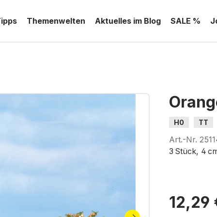
Tipps
Themenwelten
Aktuelles im Blog
SALE %
J
Oran
H0
TT
Art.-Nr.
2511
3 Stück, 4 c
12,29 