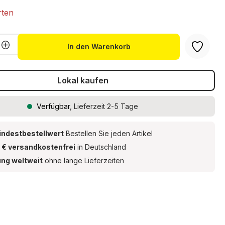
rten
Anzahl: Gib den gewünschten Wert ein 
In den Warenkorb
Lokal kaufen
Verfügbar
, Lieferzeit 2-5 Tage
indestbestellwert
Bestellen Sie jeden Artikel
 € versandkostenfrei
in Deutschland
ung weltweit
ohne lange Lieferzeiten