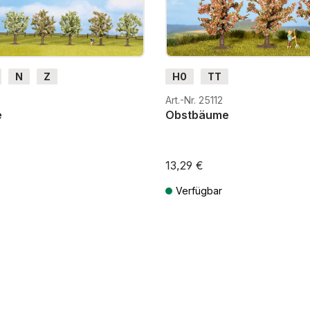
N
Z
H0
TT
2
Art.-Nr. 25112
e
Obstbäume
13,29 €
Verfügbar
St. zzgl. Versandkosten
Preise inkl. MwSt. zzgl. Versandkos