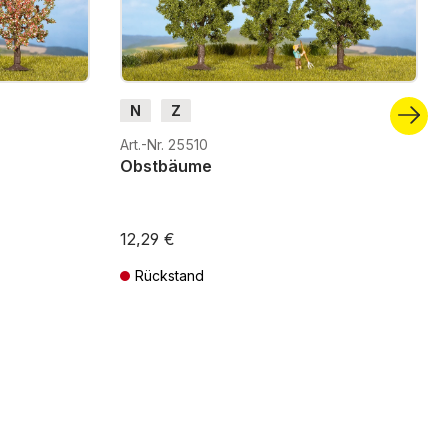
N
Z
Art.-Nr. 25510
Obstbäume
12,29 €
Rückstand
ten
Preise inkl. MwSt. zzgl. Versandkosten