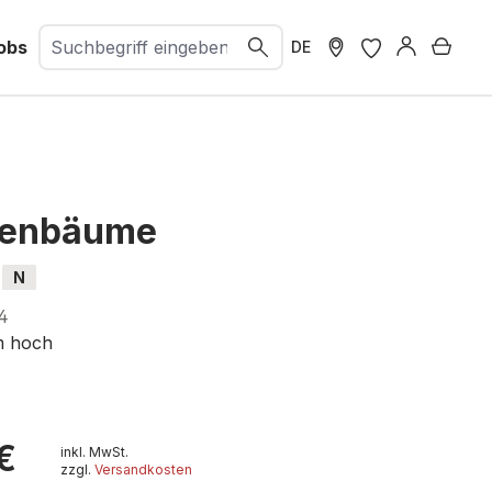
obs
Ware
DE
genbäume
N
4
m hoch
€
inkl. MwSt.
zzgl.
Versandkosten