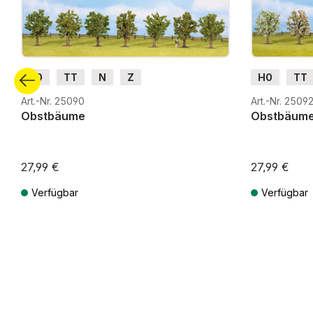
H0
TT
N
Z
H0
TT
Art.-Nr. 25090
Art.-Nr. 2509
Obstbäume
Obstbäum
27,99 €
27,99 €
Verfügbar
Verfügbar
Preise inkl. MwSt. zzgl. Versandkosten
Preise inkl. Mw