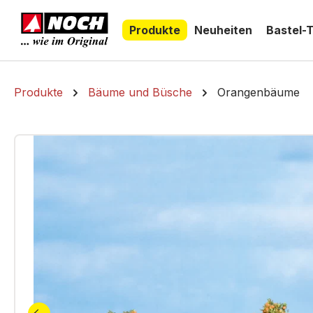
springen
Zur Hauptnavigation springen
Produkte
Neuheiten
Bastel-
Produkte
Bäume und Büsche
Orangenbäume
Bildergalerie überspringen