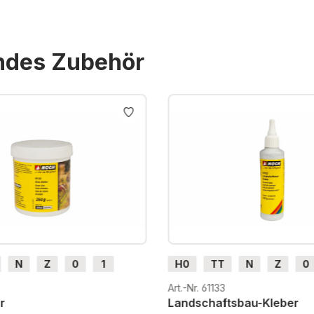
endes Zubehör
N
Z
0
1
H0
TT
N
Z
0
H0e
G
H0m
H0e
Art.-Nr. 61133
r
Landschaftsbau-Kleber