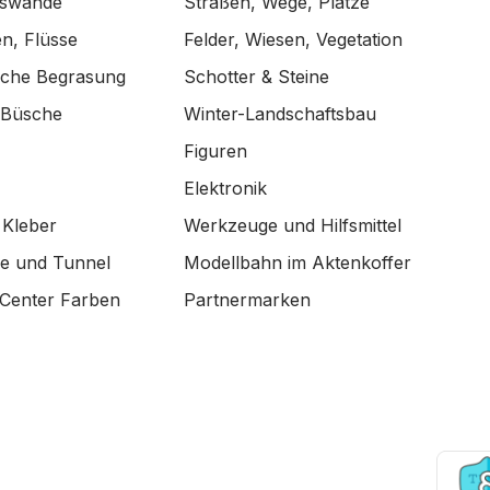
lswände
Straßen, Wege, Plätze
n, Flüsse
Felder, Wiesen, Vegetation
ische Begrasung
Schotter & Steine
 Büsche
Winter-Landschaftsbau
Figuren
Elektronik
 Kleber
Werkzeuge und Hilfsmittel
de und Tunnel
Modellbahn im Aktenkoffer
Center Farben
Partnermarken