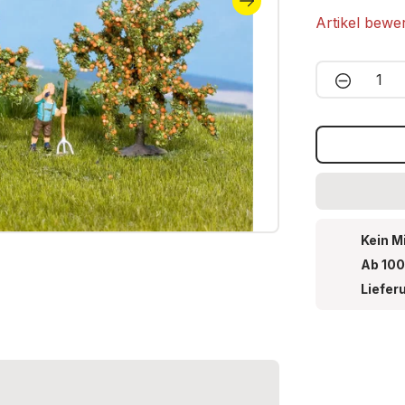
Artikel bewe
Produkt 
Kein M
Ab 100
Liefer