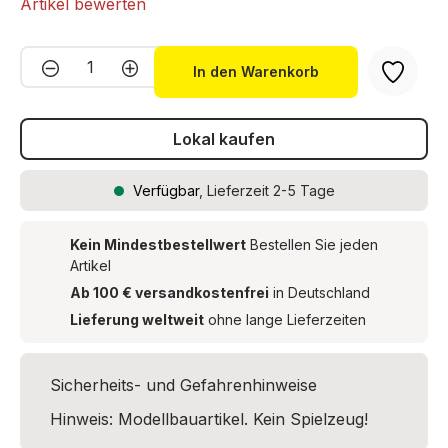
Artikel bewerten
Produkt Anzahl: Gib den gewünschten We
In den Warenkorb
Lokal kaufen
Verfügbar
, Lieferzeit 2-5 Tage
Kein Mindestbestellwert
Bestellen Sie jeden
Artikel
Ab 100 € versandkostenfrei
in Deutschland
Lieferung weltweit
ohne lange Lieferzeiten
Sicherheits- und Gefahrenhinweise
Hinweis: Modellbauartikel. Kein Spielzeug!