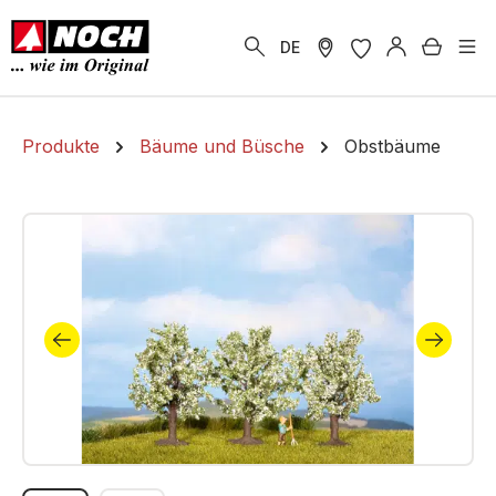
alt springen
Warenk
DE
Produkte
Bäume und Büsche
Obstbäume
Bildergalerie überspringen