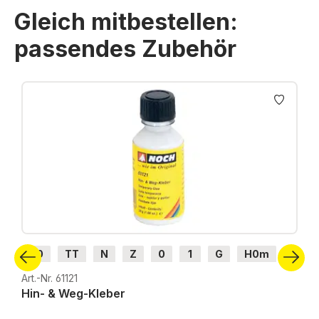
Gleich mitbestellen:
passendes Zubehör
Produktgalerie überspringen
H0
TT
N
Z
0
1
G
H0m
H0e
Art.-Nr. 61121
Hin- & Weg-Kleber