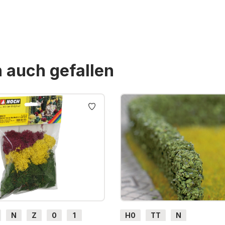
n auch gefallen
N
Z
0
1
H0
TT
N