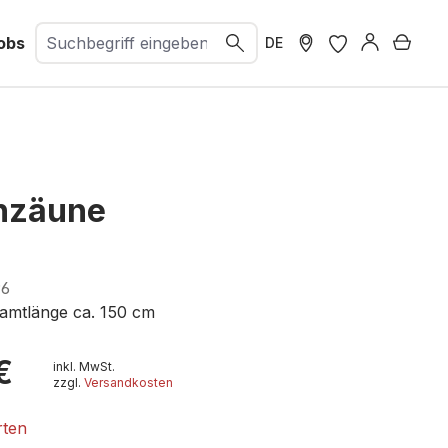
obs
Ware
DE
nzäune
96
samtlänge ca. 150 cm
€
inkl. MwSt.
zzgl.
Versandkosten
rten