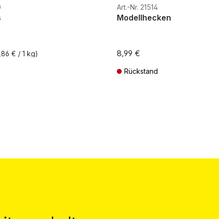
H0e
0
Art.-Nr. 21514
s
Modellhecken
8,99 €
,86 € / 1 kg)
Rückstand
St. zzgl. Versandkosten
Preise inkl. MwSt. zzgl. Versandkos