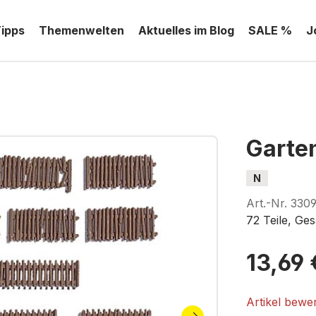
Tipps
Themenwelten
Aktuelles im Blog
SALE %
J
Garte
N
Art.-Nr.
330
72 Teile, Ge
13,69 
Artikel bewe