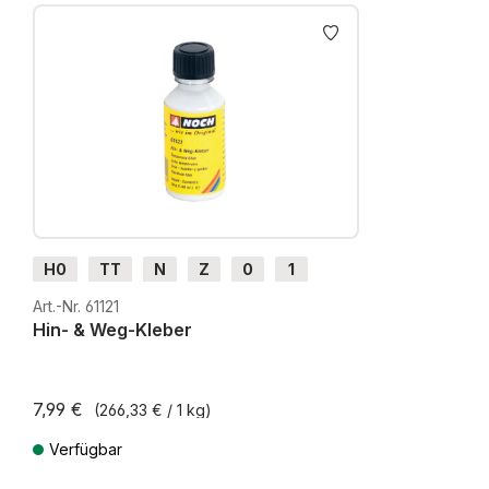
Produktgalerie überspringen
H0
TT
N
Z
0
1
G
H0m
H0e
Art.-Nr. 61121
Hin- & Weg-Kleber
7,99 €
(266,33 € / 1 kg)
Verfügbar
Preise inkl. MwSt. zzgl. Versandkosten