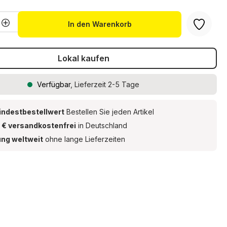
Anzahl: Gib den gewünschten Wert ein 
In den Warenkorb
Lokal kaufen
Verfügbar
, Lieferzeit 2-5 Tage
indestbestellwert
Bestellen Sie jeden Artikel
 € versandkostenfrei
in Deutschland
ung weltweit
ohne lange Lieferzeiten