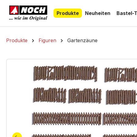
springen
Zur Hauptnavigation springen
Produkte
Neuheiten
Bastel-
Produkte
Figuren
Gartenzäune
Bildergalerie überspringen