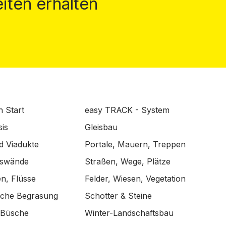
iten erhalten
n Start
easy TRACK - System
is
Gleisbau
d Viadukte
Portale, Mauern, Treppen
lswände
Straßen, Wege, Plätze
n, Flüsse
Felder, Wiesen, Vegetation
ische Begrasung
Schotter & Steine
 Büsche
Winter-Landschaftsbau