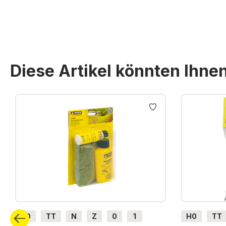
Diese Artikel könnten Ihne
Produktgalerie überspringen
H0
TT
N
Z
0
1
H0
TT