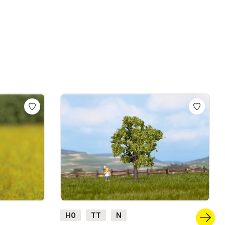
H0
TT
N