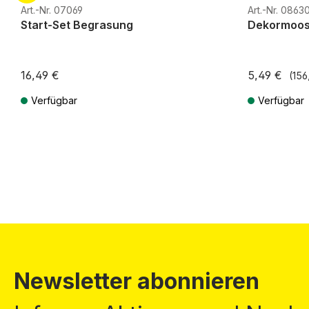
G
H0m
H0e
G
H0m
Art.-Nr. 07069
Art.-Nr. 0863
Start-Set Begrasung
Dekormoo
16,49 €
5,49 €
(156
Verfügbar
Verfügbar
Preise inkl. MwSt. zzgl. Versandkosten
Preise inkl. Mw
Newsletter abonnieren