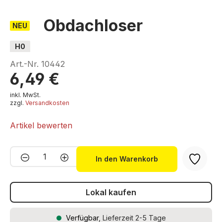
Obdachloser
NEU
H0
Art.-Nr.
10442
6,49 €
inkl. MwSt.
zzgl.
Versandkosten
Artikel bewerten
Produkt Anzahl: Gib den gewünschten We
In den Warenkorb
Lokal kaufen
Verfügbar
, Lieferzeit 2-5 Tage