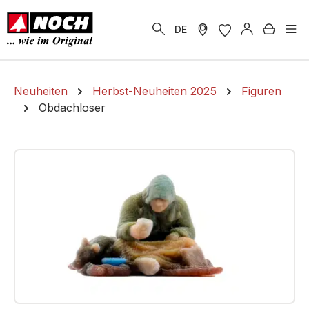
alt springen
Warenk
DE
Neuheiten
Herbst-Neuheiten 2025
Figuren
Obdachloser
Bildergalerie überspringen