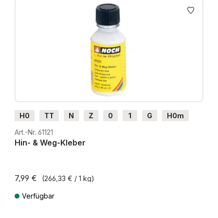
H0
TT
N
Z
0
1
G
H0m
H0e
Art.-Nr. 61121
Hin- & Weg-Kleber
7,99 €
(266,33 € / 1 kg)
Verfügbar
Preise inkl. MwSt. zzgl. Versandkosten