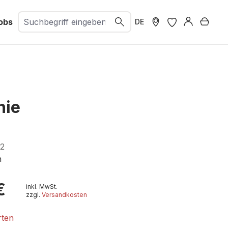
obs
Ware
DE
nie
02
h
€
inkl. MwSt.
zzgl.
Versandkosten
rten