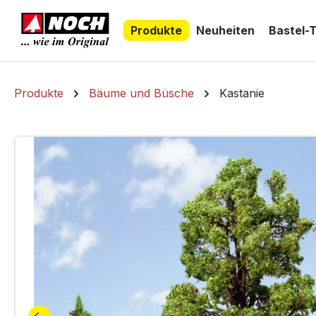
springen
Zur Hauptnavigation springen
Produkte
Neuheiten
Bastel-
Produkte
Bäume und Büsche
Kastanie
Bildergalerie überspringen