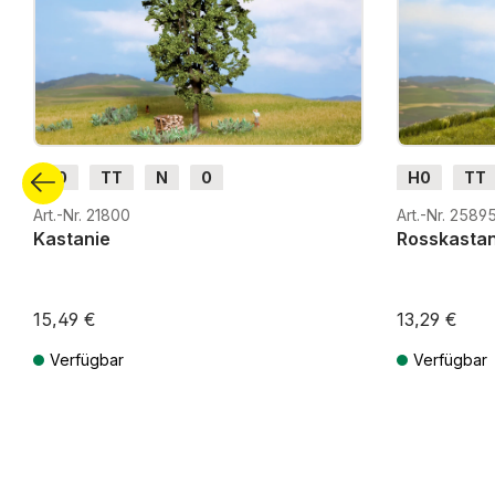
H0
TT
N
0
H0
TT
Art.-Nr. 21800
Art.-Nr. 2589
Kastanie
Rosskastan
15,49 €
13,29 €
Verfügbar
Verfügbar
Preise inkl. MwSt. zzgl. Versandkosten
Preise inkl. Mw