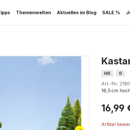
Tipps
Themenwelten
Aktuelles im Blog
SALE %
J
Kasta
H0
0
Art.-Nr.
218
18,5 cm hoc
16,99 
Artikel bewe