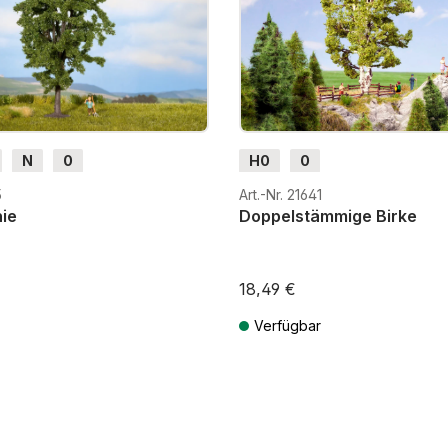
N
0
H0
0
5
Art.-Nr. 21641
ie
Doppelstämmige Birke
18,49 €
Verfügbar
St. zzgl. Versandkosten
Preise inkl. MwSt. zzgl. Versandkos