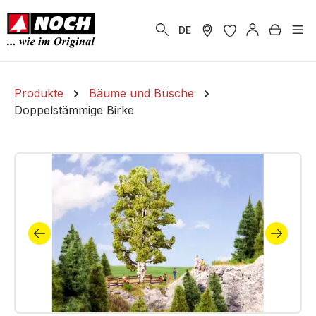
alt springen
Warenk
DE
Produkte
Bäume und Büsche
Doppelstämmige Birke
Bildergalerie überspringen