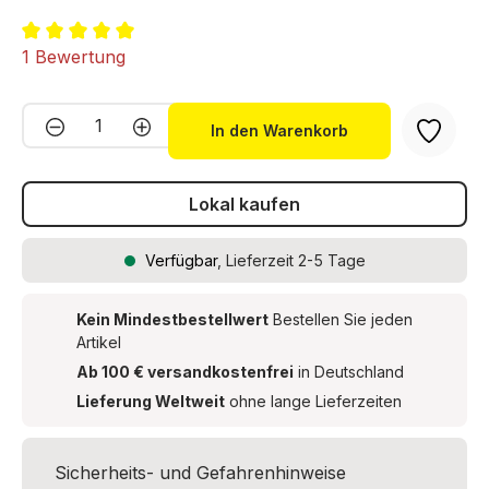
Durchschnittliche Bewertung von 5 von 5 Sternen
1 Bewertung
Produkt Anzahl: Gib den gewünschten We
In den Warenkorb
Lokal kaufen
Verfügbar
, Lieferzeit 2-5 Tage
Kein Mindestbestellwert
Bestellen Sie jeden
Artikel
Ab 100 € versandkostenfrei
in Deutschland
Lieferung Weltweit
ohne lange Lieferzeiten
Sicherheits- und Gefahrenhinweise