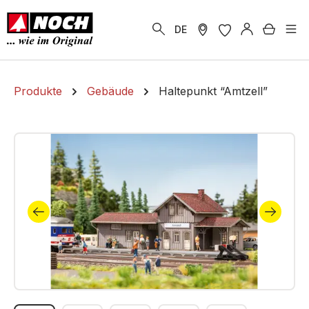
alt springen
Warenk
DE
Produkte
Gebäude
Haltepunkt “Amtzell”
Bildergalerie überspringen