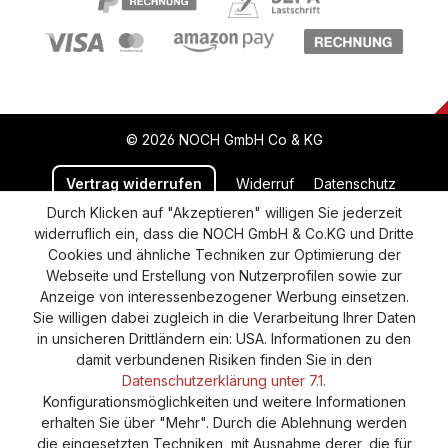
© 2026 NOCH GmbH Co & KG
Vertrag widerrufen
Widerruf
Datenschutz
Durch Klicken auf "Akzeptieren" willigen Sie jederzeit
Versand und Zahlung
AGB
Impressum
widerruflich ein, dass die NOCH GmbH & Co.KG und Dritte
Cookie-Einstellungen
Barrierefreiheitserklärung
Cookies und ähnliche Techniken zur Optimierung der
Webseite und Erstellung von Nutzerprofilen sowie zur
Anzeige von interessenbezogener Werbung einsetzen.
Sie willigen dabei zugleich in die Verarbeitung Ihrer Daten
in unsicheren Drittländern ein: USA. Informationen zu den
damit verbundenen Risiken finden Sie in den
Datenschutzerklärung unter 7.1.
Konfigurationsmöglichkeiten und weitere Informationen
erhalten Sie über "Mehr". Durch die Ablehnung werden
die eingesetzten Techniken, mit Ausnahme derer, die für