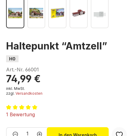
Haltepunkt “Amtzell”
H0
Art.-Nr.
66001
74,99 €
inkl. MwSt.
zzgl.
Versandkosten
Durchschnittliche Bewertung von 5 von 5 Sternen
1 Bewertung
Produkt Anzahl: Gib den gewünschten We
In den Warenkorb