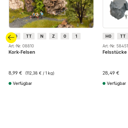
H0
TT
N
Z
0
1
H0
TT
G
H0m
H0e
G
H0m
Art.-Nr. 08810
Art.-Nr. 58451
Kork-Felsen
Felsstücke 
8,99 €
28,49 €
(112,38 € / 1 kg)
Verfügbar
Verfügbar
Preise inkl. MwSt. zzgl. Versandkosten
Preise inkl. Mw