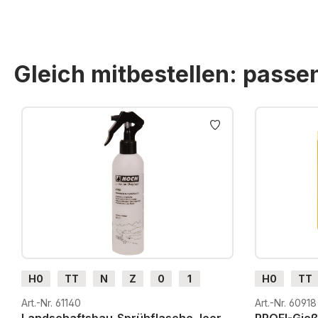
Gleich mitbestellen: pass
Produktgalerie überspringen
H0
TT
N
Z
0
1
H0
TT
G
H0m
H0e
G
H0m
Art.-Nr. 61140
Art.-Nr. 60918