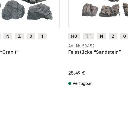
N
Z
0
1
H0
TT
N
Z
0
H0e
G
H0m
H0e
Art.-Nr. 58452
“Granit”
Felsstücke “Sandstein”
28,49 €
Verfügbar
St. zzgl. Versandkosten
Preise inkl. MwSt. zzgl. Versandkos