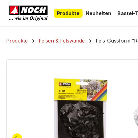
springen
Zur Hauptnavigation springen
Produkte
Neuheiten
Bastel-
Produkte
Felsen & Felswände
Fels-Gussform “R
Bildergalerie überspringen