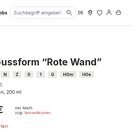
obs
Ware
DE
Gussform “Rote Wand”
N
Z
0
1
G
H0m
H0e
5
en, 200 ml
€
inkl. MwSt.
zzgl.
Versandkosten
rten