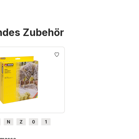
endes Zubehör
N
Z
0
1
H0e