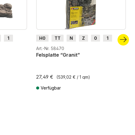
1
H0
TT
N
Z
0
1
G
H0m
H0e
Art.-Nr. 58470
Felsplatte “Granit”
27,49 €
(539,02 € / 1 qm)
Verfügbar
ten
Preise inkl. MwSt. zzgl. Versandkosten