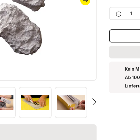
Produkt 
Kein M
Ab 100
Liefer