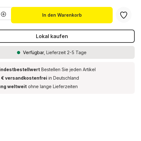
Anzahl: Gib den gewünschten Wert ein 
In den Warenkorb
Lokal kaufen
Verfügbar
, Lieferzeit 2-5 Tage
indestbestellwert
Bestellen Sie jeden Artikel
 € versandkostenfrei
in Deutschland
ung weltweit
ohne lange Lieferzeiten