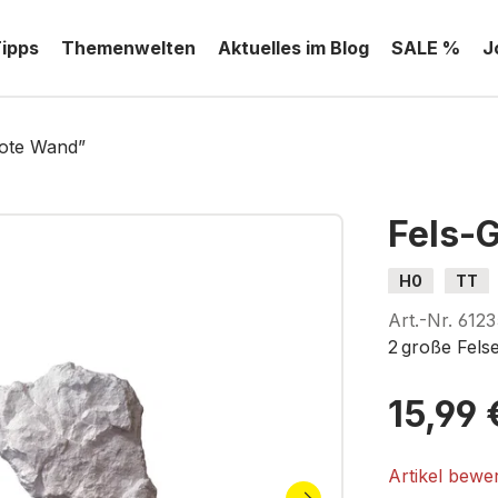
Tipps
Themenwelten
Aktuelles im Blog
SALE %
J
ote Wand”
Fels-
H0
TT
Art.-Nr.
6123
2 große Fels
15,99 
Artikel bewe