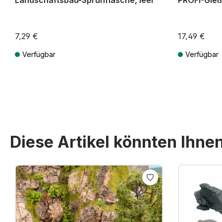
Landschaftsbau-Sprühflasche, leer
PROFI-Gie
7,29 €
17,49 €
Verfügbar
Verfügbar
Preise inkl. MwSt. zzgl. Versandkosten
Preise inkl. Mw
Diese Artikel könnten Ihne
Produktgalerie überspringen