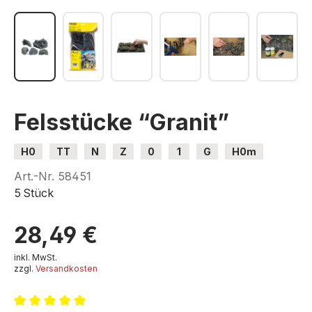
Felsstücke “Granit”
H0
TT
N
Z
0
1
G
H0m
H0e
Art.-Nr.
58451
5 Stück
28,49 €
inkl. MwSt.
zzgl.
Versandkosten