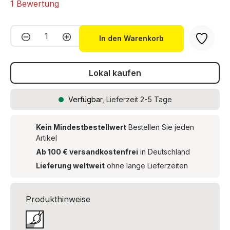
Durchschnittliche Bewertung von 5 von 5 Sternen
1 Bewertung
Produkt Anzahl: Gib den gewünschten We
In den Warenkorb
Lokal kaufen
Verfügbar
, Lieferzeit 2-5 Tage
Kein Mindestbestellwert
Bestellen Sie jeden
Artikel
Ab 100 € versandkostenfrei
in Deutschland
Lieferung weltweit
ohne lange Lieferzeiten
Produkthinweise