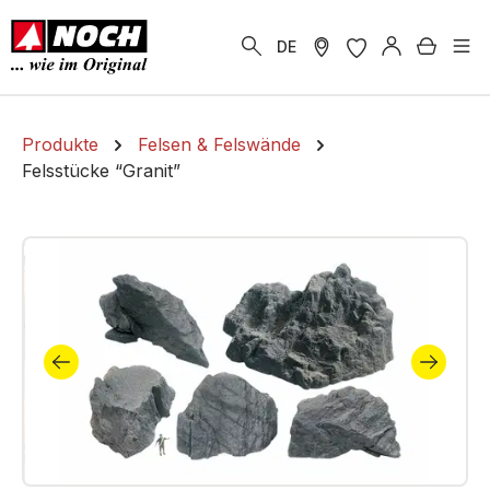
alt springen
Warenk
DE
Produkte
Felsen & Felswände
Felsstücke “Granit”
Bildergalerie überspringen