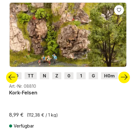
Produktgalerie überspringen
H0
TT
N
Z
0
1
G
H0m
H0e
Art.-Nr. 08810
Kork-Felsen
8,99 €
(112,38 € / 1 kg)
Verfügbar
Preise inkl. MwSt. zzgl. Versandkosten