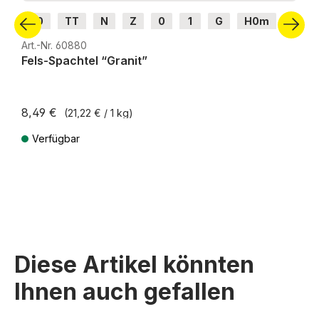
H0
TT
N
Z
0
1
G
H0m
H0e
Art.-Nr. 60880
Fels-Spachtel “Granit”
8,49 €
(21,22 € / 1 kg)
Verfügbar
Preise inkl. MwSt. zzgl. Versandkosten
Diese Artikel könnten
Ihnen auch gefallen