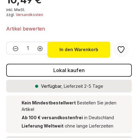
inkl. MwSt.
zzgl.
Versandkosten
Artikel bewerten
Produkt Anzahl: Gib den gewünschten We
In den Warenkorb
Lokal kaufen
Verfügbar
, Lieferzeit 2-5 Tage
Kein Mindestbestellwert
Bestellen Sie jeden
Artikel
Ab 100 € versandkostenfrei
in Deutschland
Lieferung Weltweit
ohne lange Lieferzeiten