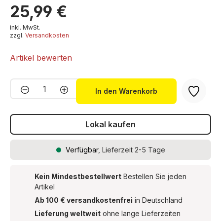
2× 04258 (aus Art.-Nr. 53907)
25,99 €
10× 04272 (aus Art.-Nr. 53943)
inklusive Montageschrauben
10× 04273 (aus Art.-Nr. 53943)
inkl. MwSt.
Pfeilerhöhe
: 63,25 – 150,25 mm
zzgl.
Versandkosten
14× 04500 (aus Art.-Nr. 53910)
Artikel bewerten
Produkt Anzahl: Gib den gewünschten We
In den Warenkorb
Lokal kaufen
Verfügbar
, Lieferzeit 2-5 Tage
Kein Mindestbestellwert
Bestellen Sie jeden
Artikel
Ab 100 € versandkostenfrei
in Deutschland
Lieferung weltweit
ohne lange Lieferzeiten