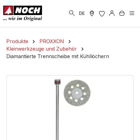
alt springen
Warenk
DE
Produkte
PROXXON
Kleinwerkzeuge und Zubehör
Diamantierte Trennscheibe mit Kühllöchern
Bildergalerie überspringen