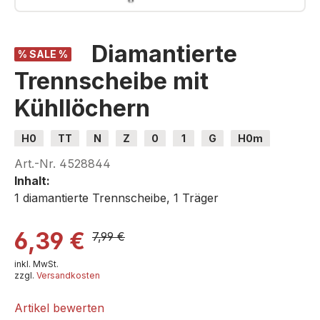
Diamantierte
% SALE %
Trennscheibe mit
Kühllöchern
H0
TT
N
Z
0
1
G
H0m
H0e
Art.-Nr.
4528844
Inhalt:
1 diamantierte Trennscheibe, 1 Träger
6,39 €
7,99 €
inkl. MwSt.
zzgl.
Versandkosten
Artikel bewerten