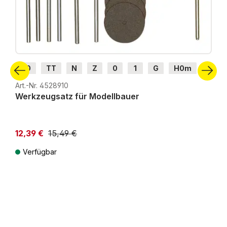
H0
TT
N
Z
0
1
G
H0m
H0e
Art.-Nr. 4528910
Werkzeugsatz für Modellbauer
12,39 €
15,49 €
Verfügbar
Preise inkl. MwSt. zzgl. Versandkosten