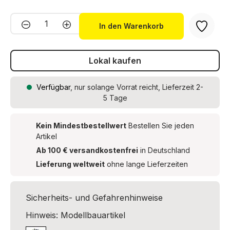
Produkt Anzahl: Gib den gewünschten We
In den Warenkorb
Lokal kaufen
Verfügbar
, nur solange Vorrat reicht, Lieferzeit 2-
5 Tage
Kein Mindestbestellwert
Bestellen Sie jeden
Artikel
Ab 100 € versandkostenfrei
in Deutschland
Lieferung weltweit
ohne lange Lieferzeiten
Sicherheits- und Gefahrenhinweise
Hinweis: Modellbauartikel