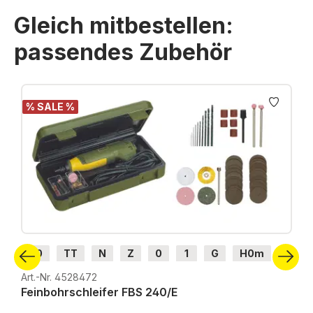
Gleich mitbestellen:
passendes Zubehör
Produktgalerie überspringen
% SALE %
H0
TT
N
Z
0
1
G
H0m
H0e
Art.-Nr. 4528472
Feinbohrschleifer FBS 240/E