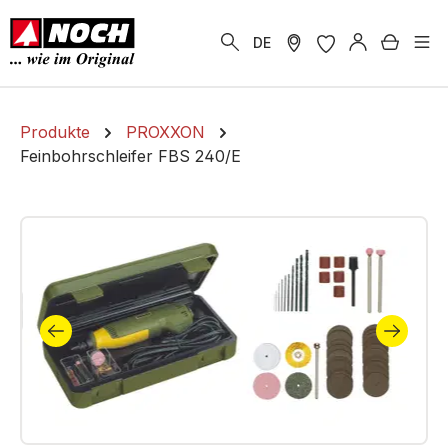
alt springen
Warenk
DE
Produkte
PROXXON
Feinbohrschleifer FBS 240/E
Bildergalerie überspringen