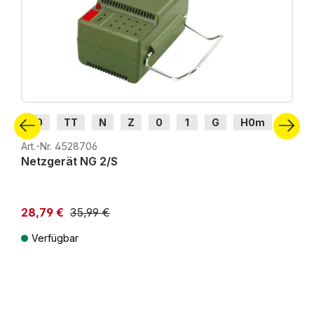
H0
TT
N
Z
0
1
G
H0m
H0e
Art.-Nr. 4528706
Netzgerät NG 2/S
28,79 €
35,99 €
Verfügbar
Preise inkl. MwSt. zzgl. Versandkosten