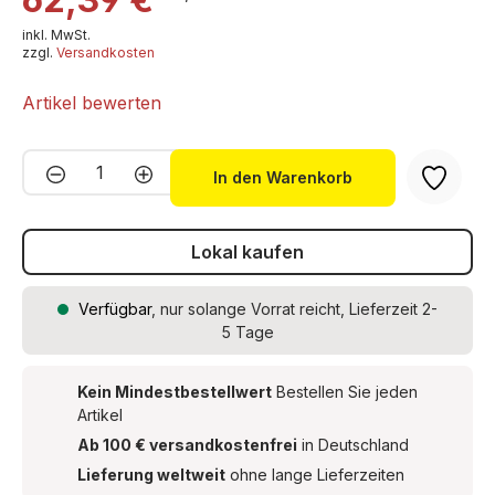
Korundgebundene Trennscheiben
inkl. MwSt.
zzgl.
Versandkosten
Artikel bewerten
Produkt Anzahl: Gib den gewünschten We
In den Warenkorb
Lokal kaufen
Verfügbar
, nur solange Vorrat reicht, Lieferzeit 2-
5 Tage
Kein Mindestbestellwert
Bestellen Sie jeden
Artikel
Ab 100 € versandkostenfrei
in Deutschland
Lieferung weltweit
ohne lange Lieferzeiten