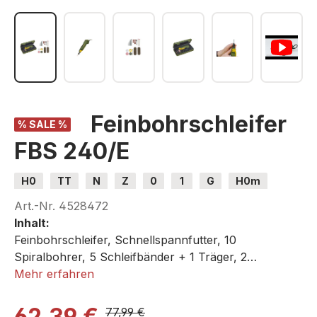
Feinbohrschleifer
% SALE %
FBS 240/E
H0
TT
N
Z
0
1
G
H0m
H0e
Art.-Nr.
4528472
Inhalt:
Feinbohrschleifer, Schnellspannfutter, 10
Spiralbohrer, 5 Schleifbänder + 1 Träger, 2
Edelkorund-Schleifkörper, je 1 Silicium-Karbid- und
Mehr erfahren
Edelkorund-Schleifscheibe, Polierscheibe, 1
Messingbürste in Radform, 1 Träger, 20
62,39 €
77,99 €