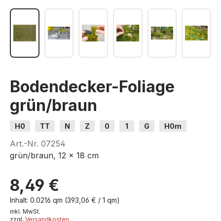
Bodendecker-Foliage
grün/braun
H0
TT
N
Z
0
1
G
H0m
H0e
Art.-Nr.
07254
grün/braun, 12 x 18 cm
8,49 €
Inhalt:
0.0216 qm
(393,06 € / 1 qm)
inkl. MwSt.
zzgl.
Versandkosten