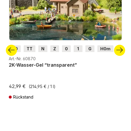
H0
TT
N
Z
0
1
G
H0m
H0e
Art.-Nr. 60870
2K-Wasser-Gel “transparent”
42,99 €
(214,95 € / 1 l)
Rückstand
Preise inkl. MwSt. zzgl. Versandkosten