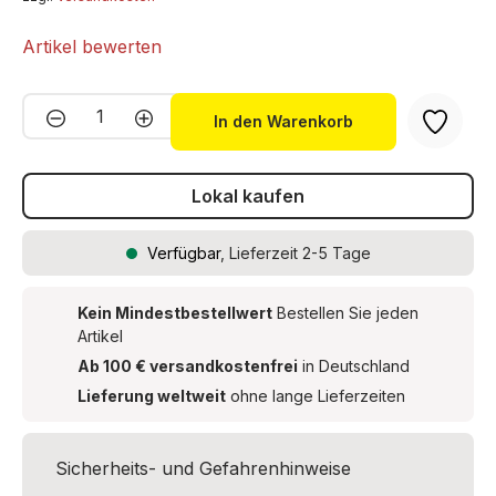
Artikel bewerten
Produkt Anzahl: Gib den gewünschten We
In den Warenkorb
Lokal kaufen
Verfügbar
, Lieferzeit 2-5 Tage
Kein Mindestbestellwert
Bestellen Sie jeden
Artikel
Ab 100 € versandkostenfrei
in Deutschland
Lieferung weltweit
ohne lange Lieferzeiten
Sicherheits- und Gefahrenhinweise