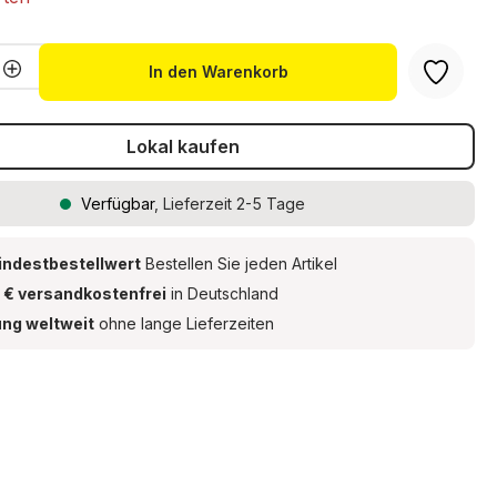
Anzahl: Gib den gewünschten Wert ein 
In den Warenkorb
Lokal kaufen
Verfügbar
, Lieferzeit 2-5 Tage
indestbestellwert
Bestellen Sie jeden Artikel
 € versandkostenfrei
in Deutschland
ung weltweit
ohne lange Lieferzeiten