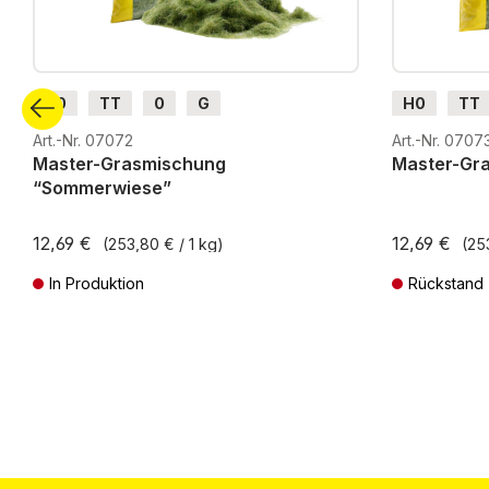
H0
TT
0
G
H0
TT
Art.-Nr. 07072
Art.-Nr. 0707
Master-Grasmischung
Master-Gr
“Sommerwiese”
12,69 €
12,69 €
(253,80 € / 1 kg)
(25
In Produktion
Rückstand
Preise inkl. MwSt. zzgl. Versandkosten
Preise inkl. Mw