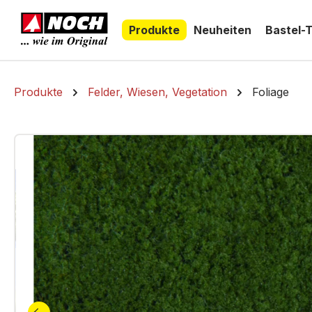
springen
Zur Hauptnavigation springen
Produkte
Neuheiten
Bastel-
Produkte
Felder, Wiesen, Vegetation
Foliage
Bildergalerie überspringen