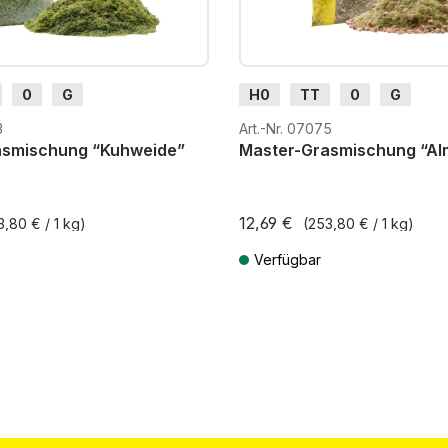
0
G
H0
TT
0
G
3
Art.-Nr. 07075
asmischung “Kuhweide”
Master-Grasmischung “Al
12,69 €
3,80 € / 1 kg)
(253,80 € / 1 kg)
Verfügbar
St. zzgl. Versandkosten
Preise inkl. MwSt. zzgl. Versandkos