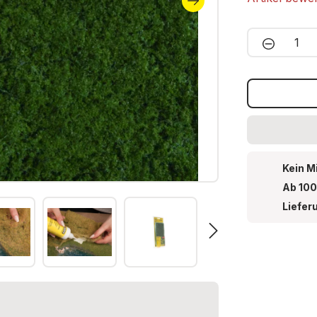
Produkt 
Kein M
Ab 100
Liefer