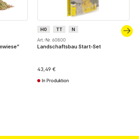
H0
TT
N
Art.-Nr. 60800
mwiese”
Landschaftsbau Start-Set
43,49 €
In Produktion
ten
Preise inkl. MwSt. zzgl. Versandkosten