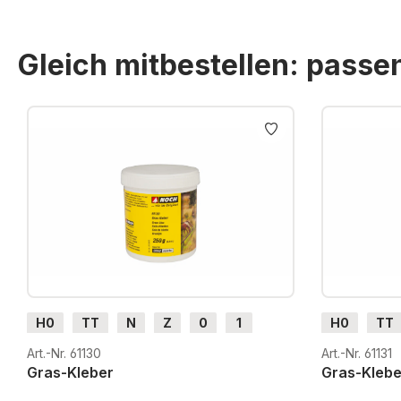
Gleich mitbestellen: pass
Produktgalerie überspringen
H0
TT
N
Z
0
1
H0
TT
G
H0m
H0e
G
H0m
Art.-Nr. 61130
Art.-Nr. 61131
Gras-Kleber
Gras-Klebe