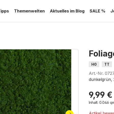
Tipps
Themenwelten
Aktuelles im Blog
SALE %
J
Foliag
H0
TT
Art.-Nr.
072
dunkelgrün, 
9,99 €
Inhalt:
0.046 
Artikel bewe