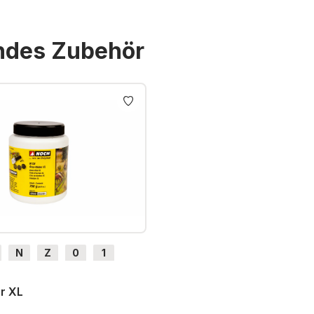
endes Zubehör
N
Z
0
1
H0e
r XL