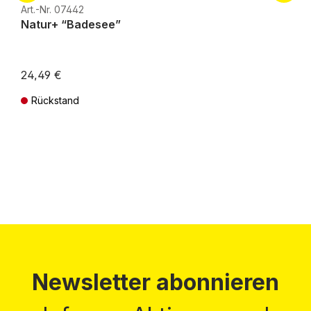
H0e
Art.-Nr. 07442
Natur+ “Badesee”
24,49 €
Rückstand
Preise inkl. MwSt. zzgl. Versandkosten
Newsletter abonnieren