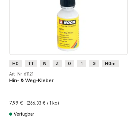
H0
TT
N
Z
0
1
G
H0m
H0e
Art.-Nr. 61121
Hin- & Weg-Kleber
7,99 €
(266,33 € / 1 kg)
Verfügbar
Preise inkl. MwSt. zzgl. Versandkosten