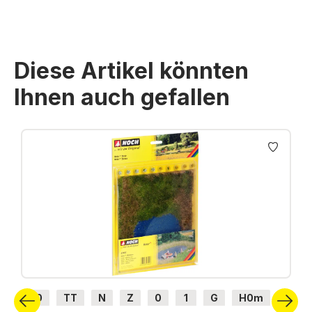
Diese Artikel könnten
Ihnen auch gefallen
Produktgalerie überspringen
H0
TT
N
Z
0
1
G
H0m