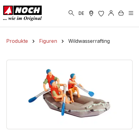
alt springen
Warenk
DE
Produkte
Figuren
Wildwasserrafting
Bildergalerie überspringen