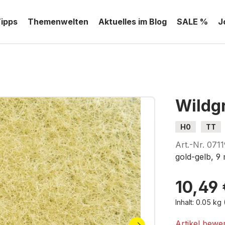
Tipps
Themenwelten
Aktuelles im Blog
SALE %
J
Wildg
H0
TT
Art.-Nr.
0711
gold-gelb, 9
10,49 
Inhalt:
0.05 kg
Artikel bewe