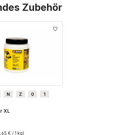
endes Zubehör
N
Z
0
1
H0e
r XL
,65 € / 1 kg)