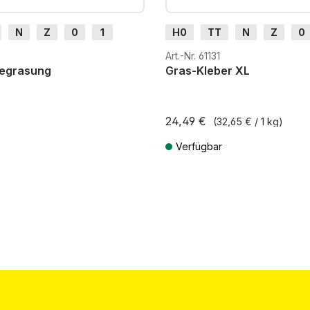
N
Z
0
1
H0
TT
N
Z
0
H0e
G
H0m
H0e
9
Art.-Nr. 61131
Begrasung
Gras-Kleber XL
24,49 €
(32,65 € / 1 kg)
Verfügbar
St. zzgl. Versandkosten
Preise inkl. MwSt. zzgl. Versandkos