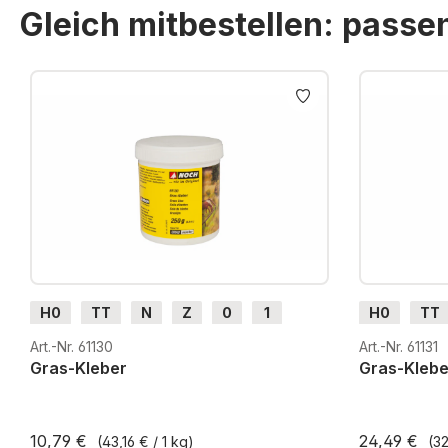
Gleich mitbestellen: pass
Produktgalerie überspringen
H0
TT
N
Z
0
1
H0
TT
G
H0m
H0e
G
H0m
Art.-Nr. 61130
Art.-Nr. 61131
Gras-Kleber
Gras-Klebe
10,79 €
24,49 €
(43,16 € / 1 kg)
(32