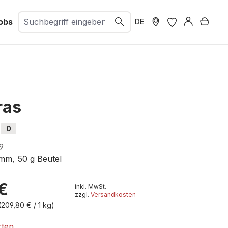
obs
Ware
DE
ras
0
9
 mm, 50 g Beutel
€
inkl. MwSt.
zzgl.
Versandkosten
(209,80 € / 1 kg)
rten