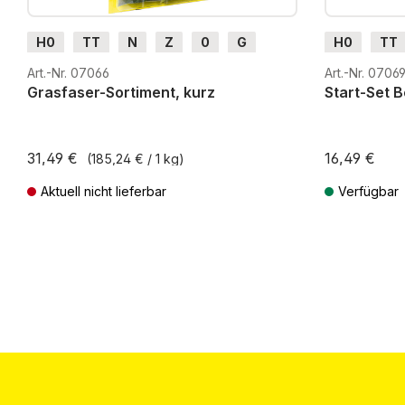
H0
TT
N
Z
0
G
H0
TT
H0m
H0e
G
H0m
Art.-Nr. 07066
Art.-Nr. 0706
Grasfaser-Sortiment, kurz
Start-Set 
31,49 €
16,49 €
(185,24 € / 1 kg)
Aktuell nicht lieferbar
Verfügbar
Preise inkl. MwSt. zzgl. Versandkosten
Preise inkl. Mw