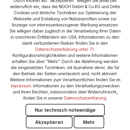
Durch Klicken auf "Akzeptieren" willigen Sie jederzeit
widerruflich ein, dass die NOCH GmbH & Co.KG und Dritte
Vertrag widerrufen
Widerruf
Datenschutz
Cookies und ähnliche Techniken zur Optimierung der
Webseite und Erstellung von Nutzerprofilen sowie zur
Versand und Zahlung
AGB
Impressum
Anzeige von interessenbezogener Werbung einsetzen.
Cookie-Einstellungen
Barrierefreiheitserklärung
Sie willigen dabei zugleich in die Verarbeitung Ihrer Daten
in unsicheren Drittländern ein: USA. Informationen zu den
damit verbundenen Risiken finden Sie in den
Datenschutzerklärung unter 7.1.
Konfigurationsmöglichkeiten und weitere Informationen
erhalten Sie über "Mehr". Durch die Ablehnung werden
die eingesetzten Techniken, mit Ausnahme derer, die für
den Betrieb der Seiten unerlässlich sind, nicht aktiviert.
Weitere Informationen zum Verantwortlichen finden Sie im
Impressum
. Informationen zu den Verarbeitungszwecken
und Ihren Rechten, insbesondere dem Widerrufsrecht,
finden Sie in unserer
Datenschutzerklärung
.
Nur technisch notwendige
Akzeptieren
Mehr