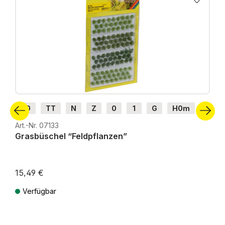
H0
TT
N
Z
0
1
G
H0m
H0e
Art.-Nr. 07133
Grasbüschel “Feldpflanzen”
15,49 €
Verfügbar
Preise inkl. MwSt. zzgl. Versandkosten