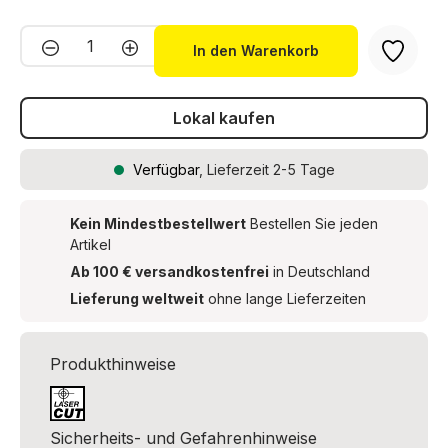
Produkt Anzahl: Gib den gewünschten We
In den Warenkorb
Lokal kaufen
Verfügbar
, Lieferzeit 2-5 Tage
Kein Mindestbestellwert
Bestellen Sie jeden
Artikel
Ab 100 € versandkostenfrei
in Deutschland
Lieferung weltweit
ohne lange Lieferzeiten
Produkthinweise
Sicherheits- und Gefahrenhinweise