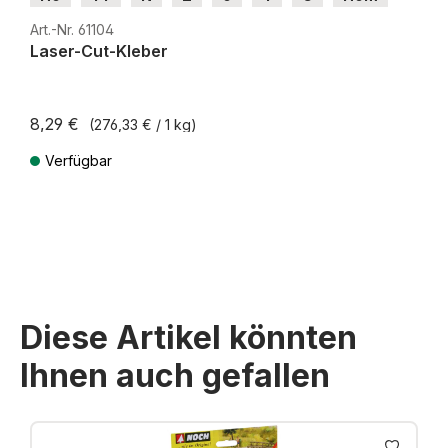
H0e
Art.-Nr. 61104
Laser-Cut-Kleber
8,29 €
(276,33 € / 1 kg)
Verfügbar
Preise inkl. MwSt. zzgl. Versandkosten
Diese Artikel könnten
Ihnen auch gefallen
Produktgalerie überspringen