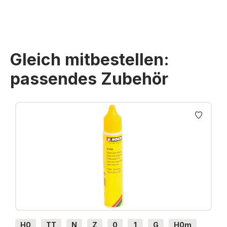
Gleich mitbestellen:
passendes Zubehör
Produktgalerie überspringen
H0
TT
N
Z
0
1
G
H0m