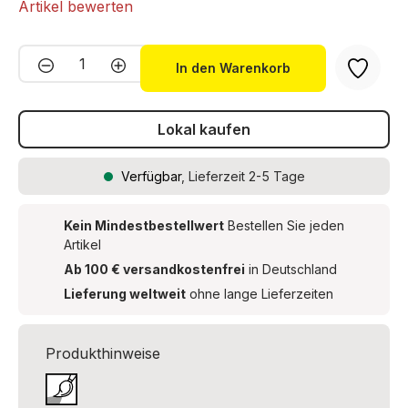
Artikel bewerten
Produkt Anzahl: Gib den gewünschten We
In den Warenkorb
Lokal kaufen
Verfügbar
, Lieferzeit 2-5 Tage
Kein Mindestbestellwert
Bestellen Sie jeden
Artikel
Ab 100 € versandkostenfrei
in Deutschland
Lieferung weltweit
ohne lange Lieferzeiten
Produkthinweise