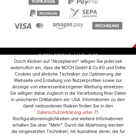
© 2026 NOCH GmbH Co & KG
Durch Klicken auf "Akzeptieren" willigen Sie jederzeit
widerruflich ein, dass die NOCH GmbH & Co.KG und Dritte
Vertrag widerrufen
Widerruf
Datenschutz
Cookies und ähnliche Techniken zur Optimierung der
Webseite und Erstellung von Nutzerprofilen sowie zur
Versand und Zahlung
AGB
Impressum
Anzeige von interessenbezogener Werbung einsetzen.
Cookie-Einstellungen
Barrierefreiheitserklärung
Sie willigen dabei zugleich in die Verarbeitung Ihrer Daten
in unsicheren Drittländern ein: USA. Informationen zu den
damit verbundenen Risiken finden Sie in den
Datenschutzerklärung unter 7.1.
Konfigurationsmöglichkeiten und weitere Informationen
erhalten Sie über "Mehr". Durch die Ablehnung werden
die eingesetzten Techniken, mit Ausnahme derer, die für