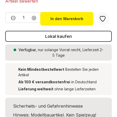
Artikel bewerten
Produkt Anzahl: Gib den gewünschten We
In den Warenkorb
Lokal kaufen
Verfügbar
, nur solange Vorrat reicht, Lieferzeit 2-
5 Tage
Kein Mindestbestellwert
Bestellen Sie jeden
Artikel
Ab 100 € versandkostenfrei
in Deutschland
Lieferung weltweit
ohne lange Lieferzeiten
Sicherheits- und Gefahrenhinweise
Hinweis: Modellbauartikel. Kein Spielzeug!