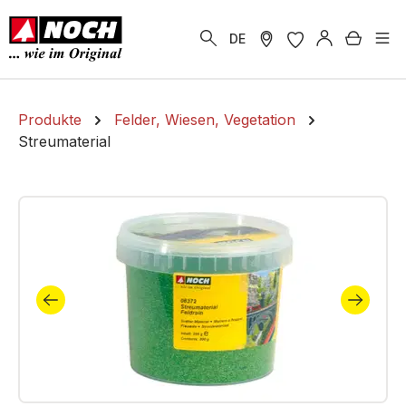
alt springen
Warenk
DE
Produkte
Felder, Wiesen, Vegetation
Streumaterial
Bildergalerie überspringen