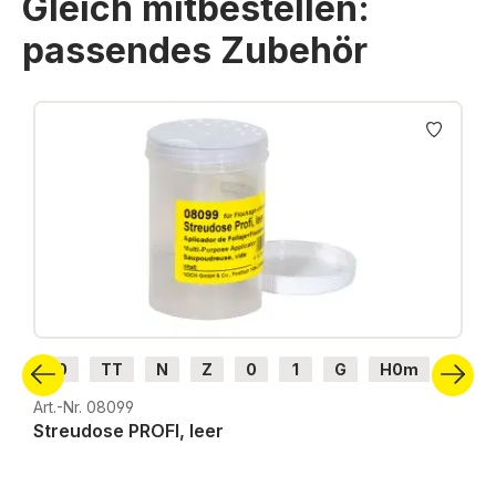
Gleich mitbestellen:
passendes Zubehör
Produktgalerie überspringen
H0
TT
N
Z
0
1
G
H0m
H0e
Art.-Nr. 08099
Streudose PROFI, leer