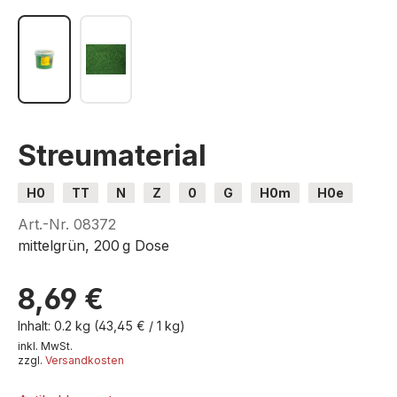
Streumaterial
H0
TT
N
Z
0
G
H0m
H0e
Art.-Nr.
08372
mittelgrün, 200 g Dose
8,69 €
Inhalt:
0.2 kg
(43,45 € / 1 kg)
inkl. MwSt.
zzgl.
Versandkosten