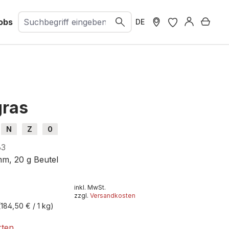
obs
Ware
DE
gras
N
Z
0
63
mm, 20 g Beutel
inkl. MwSt.
zzgl.
Versandkosten
(184,50 € / 1 kg)
rten