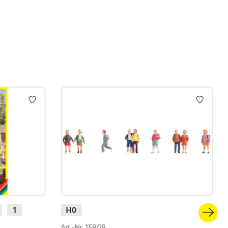
1
H0
Art.-Nr. 15809