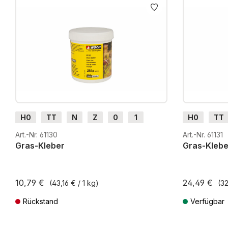
H0
TT
N
Z
0
1
H0
TT
G
H0m
H0e
G
H0m
Art.-Nr. 61130
Art.-Nr. 61131
Gras-Kleber
Gras-Klebe
10,79 €
24,49 €
(43,16 € / 1 kg)
(32
Rückstand
Verfügbar
Preise inkl. MwSt. zzgl. Versandkosten
Preise inkl. Mw