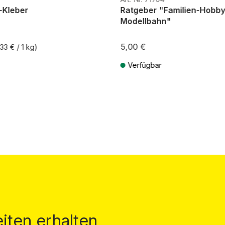
-Kleber
Ratgeber "Familien-Hobb
Modellbahn"
5,00 €
33 € / 1 kg)
Verfügbar
St. zzgl. Versandkosten
Preise inkl. MwSt. zzgl. Versandkos
iten erhalten