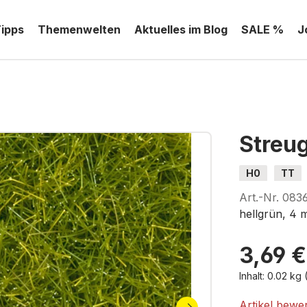
Tipps
Themenwelten
Aktuelles im Blog
SALE %
J
Streu
H0
TT
Art.-Nr.
083
hellgrün, 4 
3,69 €
Inhalt:
0.02 kg
Artikel bewe