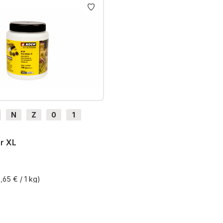
N
Z
0
1
H0e
r XL
,65 € / 1 kg)
St. zzgl. Versandkosten