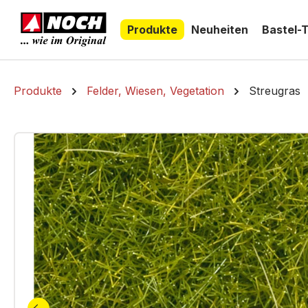
springen
Zur Hauptnavigation springen
Produkte
Neuheiten
Bastel-
Produkte
Felder, Wiesen, Vegetation
Streugras
Bildergalerie überspringen