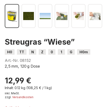
Streugras “Wiese”
H0
TT
N
Z
0
1
G
H0m
H0e
Art.-Nr.
08152
2,5 mm, 120 g Dose
12,99 €
Inhalt:
0.12 kg
(108,25 € / 1 kg)
inkl. MwSt.
zzgl.
Versandkosten