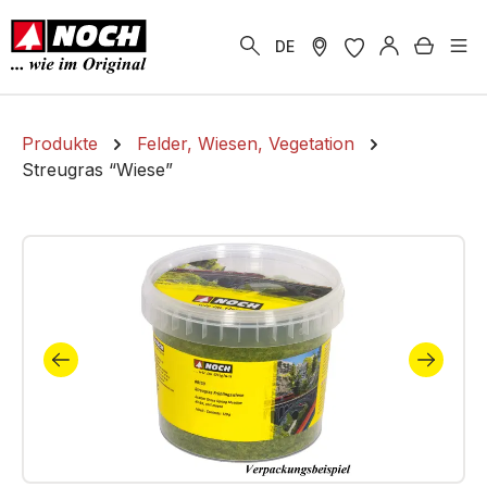
alt springen
Warenk
DE
Produkte
Felder, Wiesen, Vegetation
Streugras “Wiese”
Bildergalerie überspringen