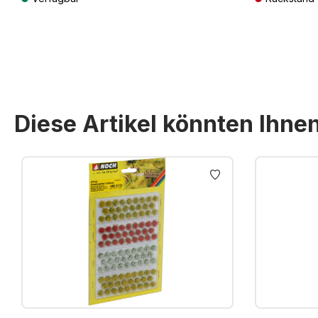
Preise inkl. MwSt. zzgl. Versandkosten
Preise inkl. Mw
Diese Artikel könnten Ihne
Produktgalerie überspringen