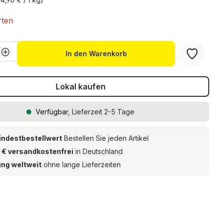
rten
Anzahl: Gib den gewünschten Wert ein 
In den Warenkorb
Lokal kaufen
Verfügbar
, Lieferzeit 2-5 Tage
indestbestellwert
Bestellen Sie jeden Artikel
 € versandkostenfrei
in Deutschland
ung weltweit
ohne lange Lieferzeiten