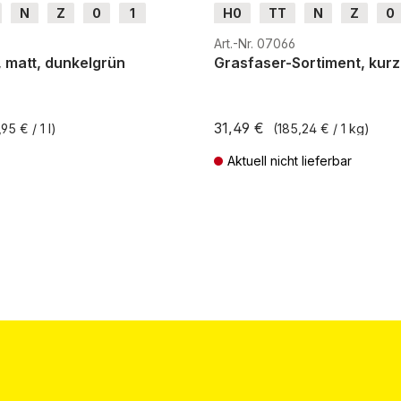
N
Z
0
1
H0
TT
N
Z
0
H0e
H0m
H0e
Art.-Nr. 07066
, matt, dunkelgrün
Grasfaser-Sortiment, kurz
31,49 €
95 € / 1 l)
(185,24 € / 1 kg)
Aktuell nicht lieferbar
St. zzgl. Versandkosten
Preise inkl. MwSt. zzgl. Versandkos