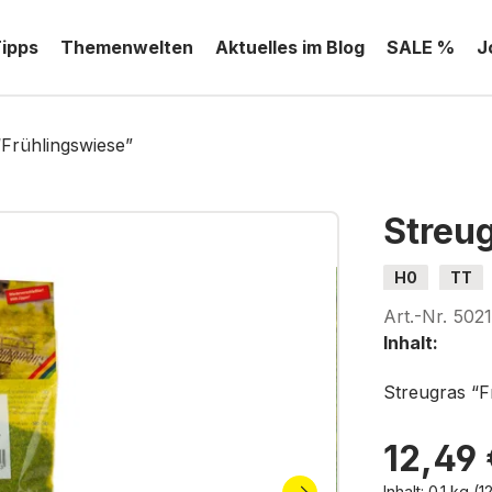
Tipps
Themenwelten
Aktuelles im Blog
SALE %
J
“Frühlingswiese”
Streu
H0
TT
Art.-Nr.
502
Inhalt:
Streugras “F
12,49 
Inhalt:
0.1 kg
(1