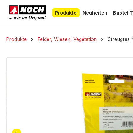
springen
Zur Hauptnavigation springen
Produkte
Neuheiten
Bastel-
Produkte
Felder, Wiesen, Vegetation
Streugras 
Bildergalerie überspringen