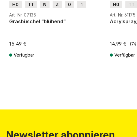
H0
TT
N
Z
0
1
H0
TT
G
H0m
H0e
G
H0m
Art.-Nr. 07135
Art.-Nr. 61175
Grasbüschel “blühend”
Acrylspray
15,49 €
14,99 €
(74,
Verfügbar
Verfügbar
Preise inkl. MwSt. zzgl. Versandkosten
Preise inkl. Mw
Newsletter abonnieren