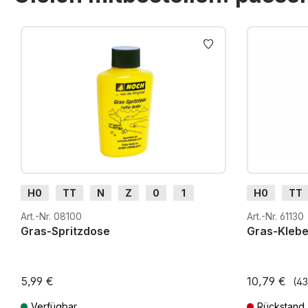
Produktgalerie überspringen
H0
TT
N
Z
0
1
H0
TT
G
H0m
H0e
G
H0m
Art.-Nr. 08100
Art.-Nr. 61130
Gras-Spritzdose
Gras-Klebe
5,99 €
10,79 €
(43
Verfügbar
Rückstand