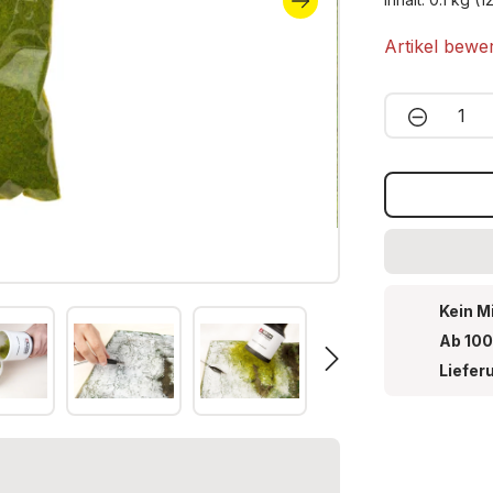
Artikel bewe
Produkt 
Kein M
Ab 100
Liefer