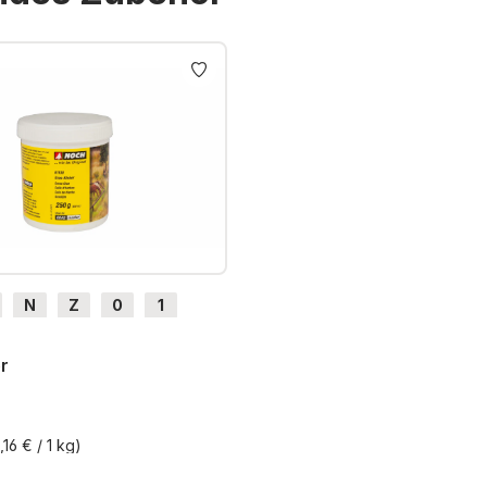
N
Z
0
1
H0e
r
,16 € / 1 kg)