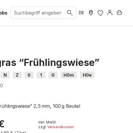
obs
Ware
DE
gras “Frühlingswiese”
N
Z
0
1
G
H0m
H0e
10
rühlingswiese” 2,5 mm, 100 g Beutel
€
inkl. MwSt.
zzgl.
Versandkosten
24,90 € / 1 kg)