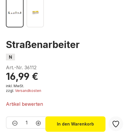
Straßenarbeiter
N
Art.-Nr.
36112
16,99 €
inkl. MwSt.
zzgl.
Versandkosten
Artikel bewerten
Produkt Anzahl: Gib den gewünschten We
In den Warenkorb