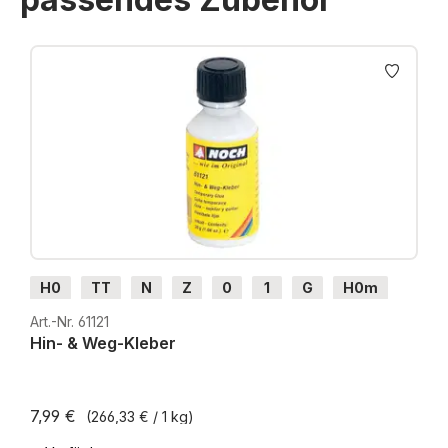
Produktgalerie überspringen
H0
TT
N
Z
0
1
G
H0m
H0e
Art.-Nr. 61121
Hin- & Weg-Kleber
7,99 €
(266,33 € / 1 kg)