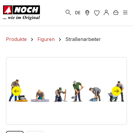
alt springen
Warenk
DE
Produkte
Figuren
Straßenarbeiter
Bildergalerie überspringen