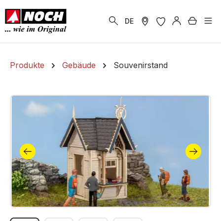
alt springen
Warenk
DE
Produkte
Gebäude
Souvenirstand
Bildergalerie überspringen