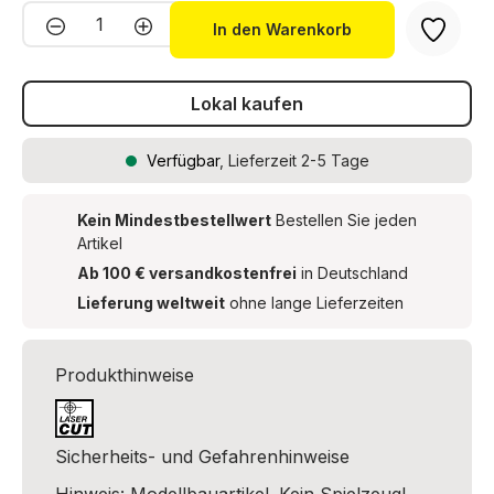
Produkt Anzahl: Gib den gewünschten We
In den Warenkorb
Lokal kaufen
Verfügbar
, Lieferzeit 2-5 Tage
Kein Mindestbestellwert
Bestellen Sie jeden
Artikel
Ab 100 € versandkostenfrei
in Deutschland
Lieferung weltweit
ohne lange Lieferzeiten
Produkthinweise
Sicherheits- und Gefahrenhinweise