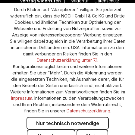
Vertrag widerrufen
Widerruf
Datenschutz
Durch Klicken auf "Akzeptieren" willigen Sie jederzeit
Versand und Zahlung
AGB
Impressum
widerruflich ein, dass die NOCH GmbH & Co.KG und Dritte
Cookie-Einstellungen
Barrierefreiheitserklärung
Cookies und ähnliche Techniken zur Optimierung der
Webseite und Erstellung von Nutzerprofilen sowie zur
Anzeige von interessenbezogener Werbung einsetzen.
Sie willigen dabei zugleich in die Verarbeitung Ihrer Daten
in unsicheren Drittländern ein: USA. Informationen zu den
damit verbundenen Risiken finden Sie in den
Datenschutzerklärung unter 7.1.
Konfigurationsmöglichkeiten und weitere Informationen
erhalten Sie über "Mehr". Durch die Ablehnung werden
die eingesetzten Techniken, mit Ausnahme derer, die für
den Betrieb der Seiten unerlässlich sind, nicht aktiviert.
Weitere Informationen zum Verantwortlichen finden Sie im
Impressum
. Informationen zu den Verarbeitungszwecken
und Ihren Rechten, insbesondere dem Widerrufsrecht,
finden Sie in unserer
Datenschutzerklärung
.
Nur technisch notwendige