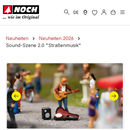
alt springen
Warenk
DE
Neuheiten
Neuheiten 2026
Sound-Szene 2.0 "Straßenmusik"
Bildergalerie überspringen