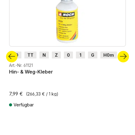
H0
TT
N
Z
0
1
G
H0m
H0e
Art.-Nr. 61121
Hin- & Weg-Kleber
7,99 €
(266,33 € / 1 kg)
Verfügbar
Preise inkl. MwSt. zzgl. Versandkosten