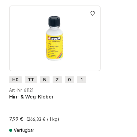
Produktgalerie überspringen
H0
TT
N
Z
0
1
G
H0m
H0e
Art.-Nr. 61121
Hin- & Weg-Kleber
7,99 €
(266,33 € / 1 kg)
Verfügbar