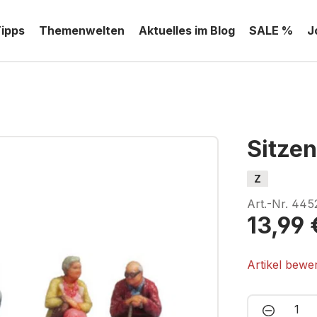
Tipps
Themenwelten
Aktuelles im Blog
SALE %
J
Sitze
Z
Art.-Nr.
445
13,99 
Artikel bewe
Produkt 