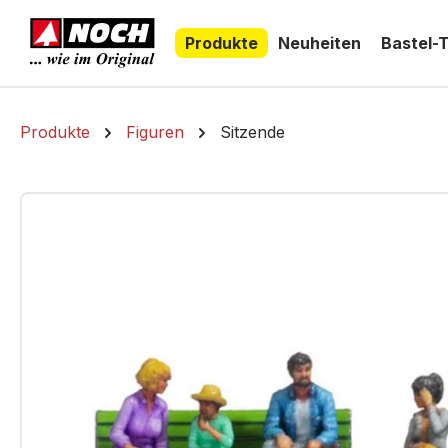
springen
Zur Hauptnavigation springen
Produkte
Neuheiten
Bastel-
Produkte
Figuren
Sitzende
Bildergalerie überspringen