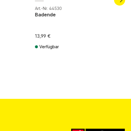
Art.-Nr. 44530
Badende
13,99 €
Verfügbar
ten
Preise inkl. MwSt. zzgl. Versandkosten