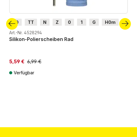
H0
TT
N
Z
0
1
G
H0m
H0e
Art.-Nr. 4528294
Silikon-Polierscheiben Rad
5,59 €
6,99 €
Verfügbar
Preise inkl. MwSt. zzgl. Versandkosten