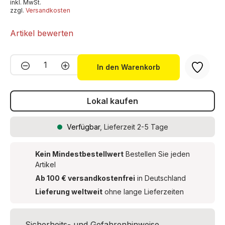
inkl. MwSt.
zzgl.
Versandkosten
Artikel bewerten
Produkt Anzahl: Gib den gewünschten We
In den Warenkorb
Lokal kaufen
Verfügbar
, Lieferzeit 2-5 Tage
Kein Mindestbestellwert
Bestellen Sie jeden
Artikel
Ab 100 € versandkostenfrei
in Deutschland
Lieferung weltweit
ohne lange Lieferzeiten
Sicherheits- und Gefahrenhinweise