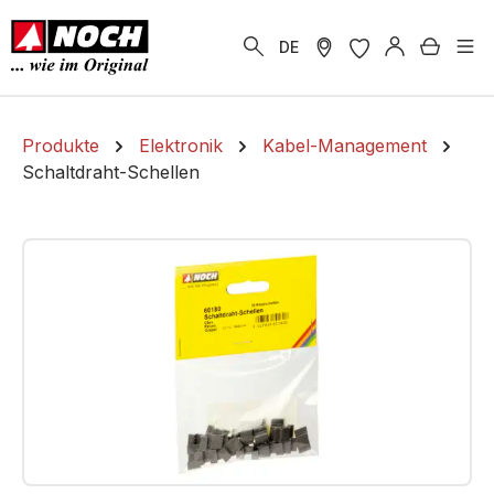
alt springen
Warenk
DE
Produkte
Elektronik
Kabel-Management
Schaltdraht-Schellen
Bildergalerie überspringen