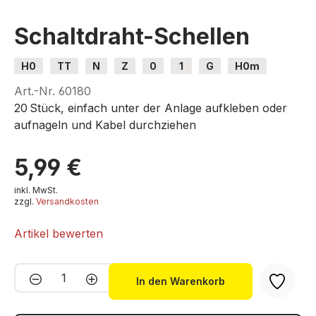
Schaltdraht-Schellen
H0
TT
N
Z
0
1
G
H0m
H0e
Art.-Nr.
60180
20 Stück, einfach unter der Anlage aufkleben oder
aufnageln und Kabel durchziehen
5,99 €
inkl. MwSt.
zzgl.
Versandkosten
Artikel bewerten
Produkt Anzahl: Gib den gewünschten We
In den Warenkorb