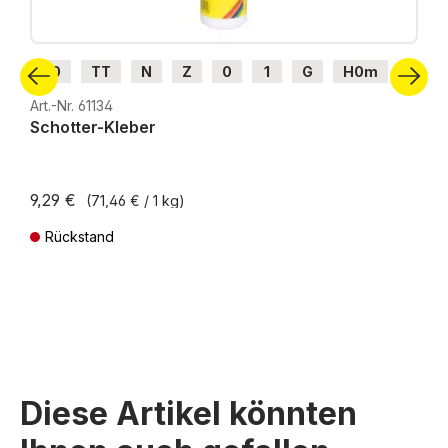
H0
TT
N
Z
0
1
G
H0m
H0e
Art.-Nr. 61134
Schotter-Kleber
9,29 €
(71,46 € / 1 kg)
Rückstand
Preise inkl. MwSt. zzgl. Versandkosten
Diese Artikel könnten