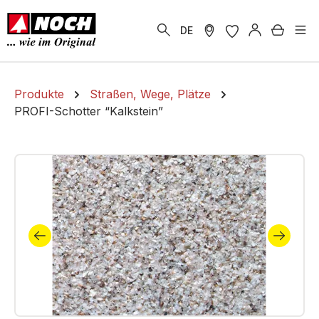
alt springen
Warenk
DE
Produkte
Straßen, Wege, Plätze
PROFI-Schotter “Kalkstein”
Bildergalerie überspringen