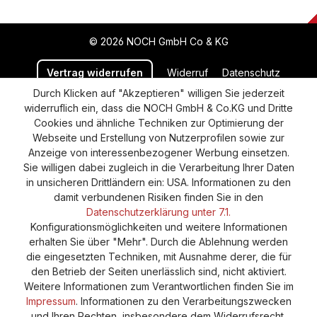
© 2026 NOCH GmbH Co & KG
Vertrag widerrufen
Widerruf
Datenschutz
Durch Klicken auf "Akzeptieren" willigen Sie jederzeit
Versand und Zahlung
AGB
Impressum
widerruflich ein, dass die NOCH GmbH & Co.KG und Dritte
Cookie-Einstellungen
Barrierefreiheitserklärung
Cookies und ähnliche Techniken zur Optimierung der
Webseite und Erstellung von Nutzerprofilen sowie zur
Anzeige von interessenbezogener Werbung einsetzen.
Sie willigen dabei zugleich in die Verarbeitung Ihrer Daten
in unsicheren Drittländern ein: USA. Informationen zu den
damit verbundenen Risiken finden Sie in den
Datenschutzerklärung unter 7.1.
Konfigurationsmöglichkeiten und weitere Informationen
erhalten Sie über "Mehr". Durch die Ablehnung werden
die eingesetzten Techniken, mit Ausnahme derer, die für
den Betrieb der Seiten unerlässlich sind, nicht aktiviert.
Weitere Informationen zum Verantwortlichen finden Sie im
Impressum
. Informationen zu den Verarbeitungszwecken
und Ihren Rechten, insbesondere dem Widerrufsrecht,