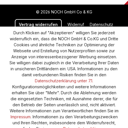
© 2026 NOCH GmbH Co & KG
Vertrag widerrufen
Widerruf
Datenschutz
Durch Klicken auf "Akzeptieren" willigen Sie jederzeit
Versand und Zahlung
AGB
Impressum
widerruflich ein, dass die NOCH GmbH & Co.KG und Dritte
Cookie-Einstellungen
Barrierefreiheitserklärung
Cookies und ähnliche Techniken zur Optimierung der
Webseite und Erstellung von Nutzerprofilen sowie zur
Anzeige von interessenbezogener Werbung einsetzen.
Sie willigen dabei zugleich in die Verarbeitung Ihrer Daten
in unsicheren Drittländern ein: USA. Informationen zu den
damit verbundenen Risiken finden Sie in den
Datenschutzerklärung unter 7.1.
Konfigurationsmöglichkeiten und weitere Informationen
erhalten Sie über "Mehr". Durch die Ablehnung werden
die eingesetzten Techniken, mit Ausnahme derer, die für
den Betrieb der Seiten unerlässlich sind, nicht aktiviert.
Weitere Informationen zum Verantwortlichen finden Sie im
Impressum
. Informationen zu den Verarbeitungszwecken
und Ihren Rechten, insbesondere dem Widerrufsrecht,