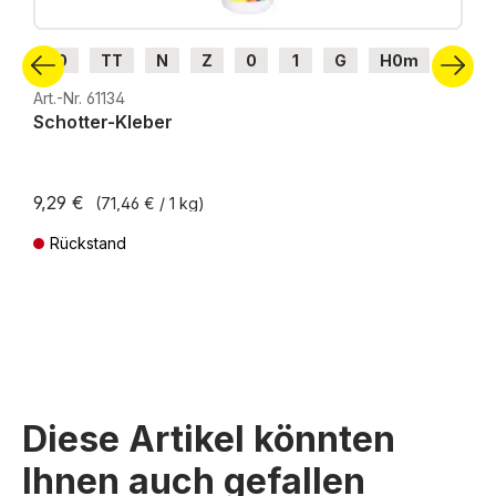
H0
TT
N
Z
0
1
G
H0m
H0e
Art.-Nr. 61134
Schotter-Kleber
9,29 €
(71,46 € / 1 kg)
Rückstand
Preise inkl. MwSt. zzgl. Versandkosten
Diese Artikel könnten
Ihnen auch gefallen