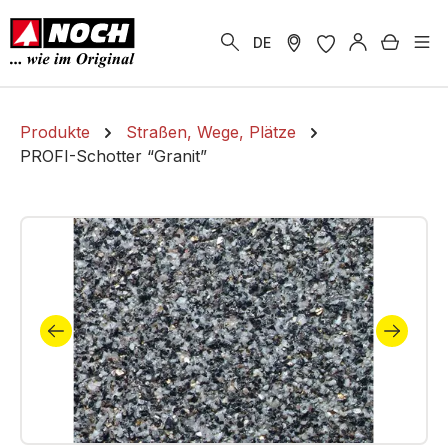
alt springen
Warenk
DE
Produkte
Straßen, Wege, Plätze
PROFI-Schotter “Granit”
Bildergalerie überspringen