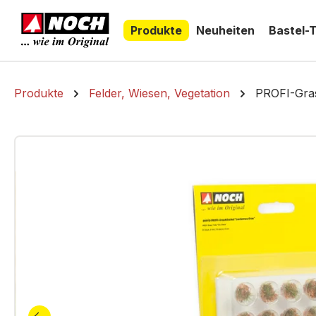
springen
Zur Hauptnavigation springen
Produkte
Neuheiten
Bastel-
Produkte
Felder, Wiesen, Vegetation
PROFI-Gras
Bildergalerie überspringen