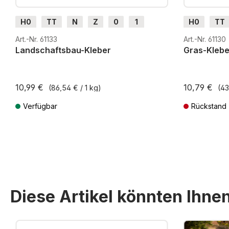
H0
TT
N
Z
0
1
H0
TT
G
H0m
H0e
G
H0m
Art.-Nr. 61133
Art.-Nr. 61130
Landschaftsbau-Kleber
Gras-Klebe
10,99 €
10,79 €
(86,54 € / 1 kg)
(43
Verfügbar
Rückstand
Preise inkl. MwSt. zzgl. Versandkosten
Preise inkl. Mw
Diese Artikel könnten Ihne
Produktgalerie überspringen