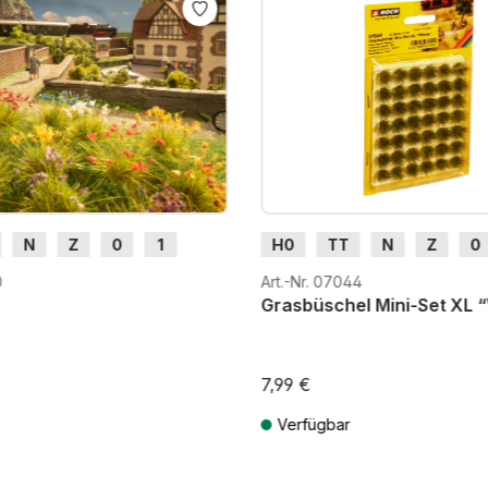
N
Z
0
1
H0
TT
N
Z
0
H0e
0
Art.-Nr. 07044
Grasbüschel Mini-Set XL 
7,99 €
Verfügbar
St. zzgl. Versandkosten
Preise inkl. MwSt. zzgl. Versandkos