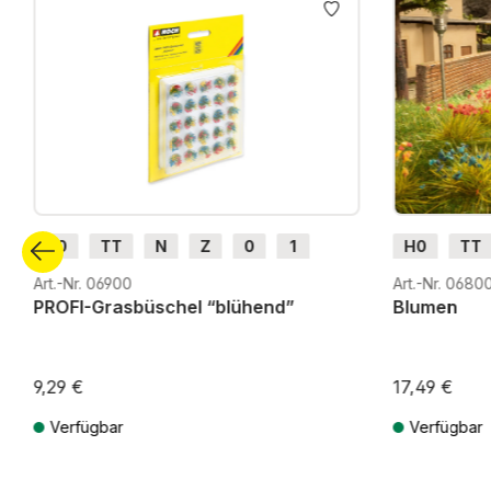
H0
TT
N
Z
0
1
H0
TT
G
G
H0m
Art.-Nr. 06900
Art.-Nr. 0680
PROFI-Grasbüschel “blühend”
Blumen
9,29 €
17,49 €
Verfügbar
Verfügbar
Preise inkl. MwSt. zzgl. Versandkosten
Preise inkl. Mw