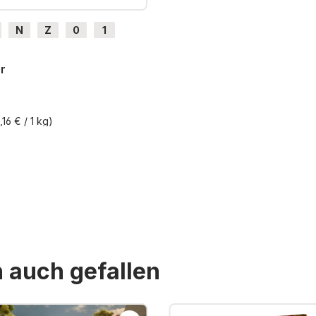
N
Z
0
1
H0e
r
,16 € / 1 kg)
St. zzgl. Versandkosten
n auch gefallen