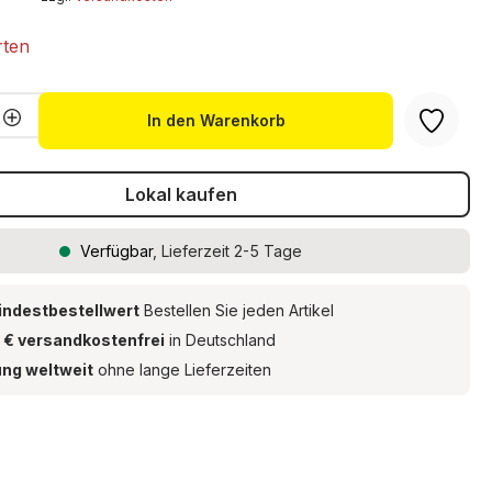
rten
Anzahl: Gib den gewünschten Wert ein 
In den Warenkorb
Lokal kaufen
Verfügbar
, Lieferzeit 2-5 Tage
indestbestellwert
Bestellen Sie jeden Artikel
 € versandkostenfrei
in Deutschland
ung weltweit
ohne lange Lieferzeiten