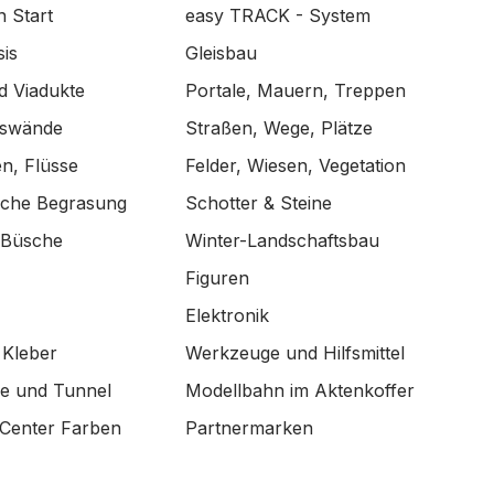
n Start
easy TRACK - System
is
Gleisbau
d Viadukte
Portale, Mauern, Treppen
lswände
Straßen, Wege, Plätze
n, Flüsse
Felder, Wiesen, Vegetation
ische Begrasung
Schotter & Steine
 Büsche
Winter-Landschaftsbau
Figuren
Elektronik
 Kleber
Werkzeuge und Hilfsmittel
de und Tunnel
Modellbahn im Aktenkoffer
Center Farben
Partnermarken