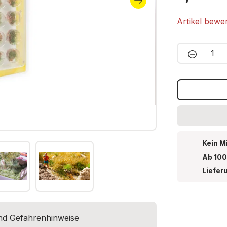
Artikel bewe
Produkt 
Kein M
Ab 100
Liefer
und Gefahrenhinweise