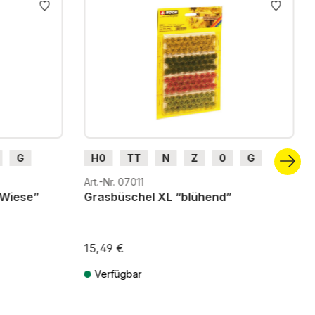
G
H0
TT
N
Z
0
G
Art.-Nr. 07011
“Wiese”
Grasbüschel XL “blühend”
15,49 €
Verfügbar
ten
Preise inkl. MwSt. zzgl. Versandkosten