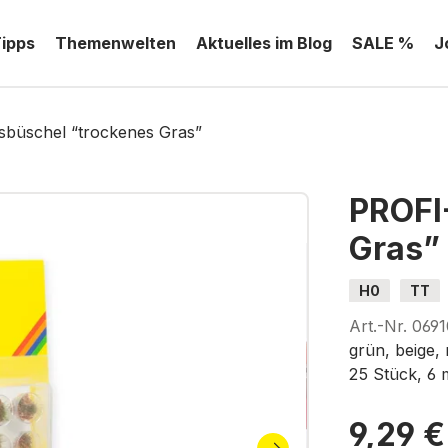
Tipps
Themenwelten
Aktuelles im Blog
SALE %
J
büschel “trockenes Gras”
PROFI
Gras”
H0
TT
Art.-Nr.
0691
grün, beige,
25 Stück, 6
9,29 €