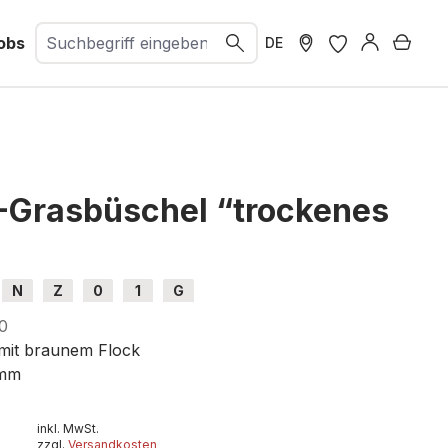
obs
Ware
DE
-Grasbüschel “trockenes
N
Z
0
1
G
0
 mit braunem Flock
 mm
inkl. MwSt.
zzgl.
Versandkosten