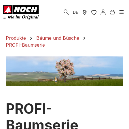
alt springen
Warenk
DE
Produkte
Bäume und Büsche
PROFI-Baumserie
PROFI-
Baumserie