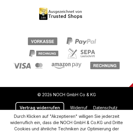
© 2026 NOCH GmbH Co & KG
Vertrag widerrufen
Widerruf
Datenschutz
Durch Klicken auf "Akzeptieren" willigen Sie jederzeit
Versand und Zahlung
AGB
Impressum
widerruflich ein, dass die NOCH GmbH & Co.KG und Dritte
Cookie-Einstellungen
Barrierefreiheitserklärung
Cookies und ähnliche Techniken zur Optimierung der