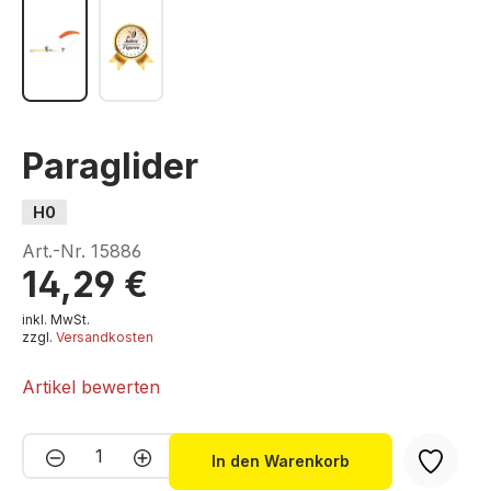
Paraglider
H0
Art.-Nr.
15886
14,29 €
inkl. MwSt.
zzgl.
Versandkosten
Artikel bewerten
Produkt Anzahl: Gib den gewünschten We
In den Warenkorb