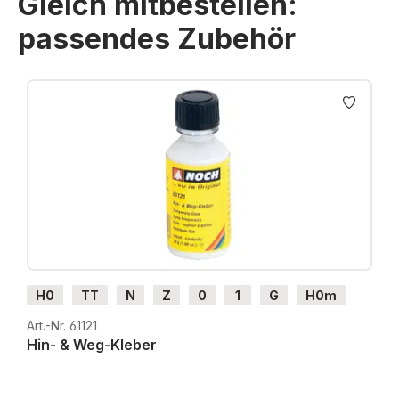
Gleich mitbestellen:
passendes Zubehör
Produktgalerie überspringen
H0
TT
N
Z
0
1
G
H0m
H0e
Art.-Nr. 61121
Hin- & Weg-Kleber