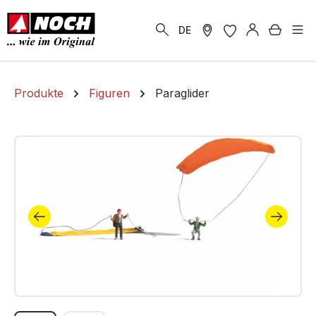
alt springen
Warenk
DE
Produkte
Figuren
Paraglider
Bildergalerie überspringen