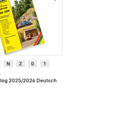
N
Z
0
1
H0e
0
log 2025/2026 Deutsch
St. zzgl. Versandkosten