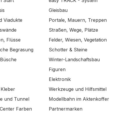
n Start
easy TRACK - System
is
Gleisbau
d Viadukte
Portale, Mauern, Treppen
lswände
Straßen, Wege, Plätze
n, Flüsse
Felder, Wiesen, Vegetation
ische Begrasung
Schotter & Steine
 Büsche
Winter-Landschaftsbau
Figuren
Elektronik
 Kleber
Werkzeuge und Hilfsmittel
de und Tunnel
Modellbahn im Aktenkoffer
Center Farben
Partnermarken