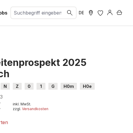
obs
Ware
DE
itenprospekt 2025
ch
N
Z
0
1
G
H0m
H0e
33
€
inkl. MwSt.
zzgl.
Versandkosten
rten