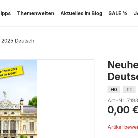
Tipps
Themenwelten
Aktuelles im Blog
SALE %
J
 2025 Deutsch
Neuhe
Deuts
H0
TT
Art.-Nr.
718
0,00 
Artikel bewe