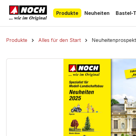
springen
Zur Hauptnavigation springen
Produkte
Neuheiten
Bastel-
Produkte
Alles für den Start
Neuheitenprospekt
Bildergalerie überspringen