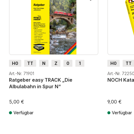
H0
TT
N
Z
0
1
H0
TT
G
H0m
H0e
G
H0m
Art.-Nr. 71901
Art.-Nr. 7225
Ratgeber easy TRACK „Die
NOCH Kata
Albulabahn in Spur N“
5,00 €
9,00 €
Verfügbar
Verfügbar
Preise inkl. MwSt. zzgl. Versandkosten
Preise inkl. Mw