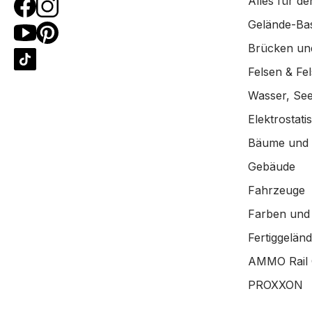
Alles für de
Gelände-Bas
Brücken un
Felsen & Fe
Wasser, See
Elektrostat
Bäume und
Gebäude
Fahrzeuge
Farben und
Fertiggelän
AMMO Rail 
PROXXON