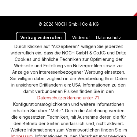
© 2026 NOCH GmbH Co & KG
Vertrag widerrufen
Widerruf
Datenschutz
Durch Klicken auf "Akzeptieren" willigen Sie jederzeit
Versand und Zahlung
AGB
Impressum
widerruflich ein, dass die NOCH GmbH & Co.KG und Dritte
Cookie-Einstellungen
Barrierefreiheitserklärung
Cookies und ähnliche Techniken zur Optimierung der
Webseite und Erstellung von Nutzerprofilen sowie zur
Anzeige von interessenbezogener Werbung einsetzen.
Sie willigen dabei zugleich in die Verarbeitung Ihrer Daten
in unsicheren Drittländern ein: USA. Informationen zu den
damit verbundenen Risiken finden Sie in den
Datenschutzerklärung unter 7.1.
Konfigurationsmöglichkeiten und weitere Informationen
erhalten Sie über "Mehr". Durch die Ablehnung werden
die eingesetzten Techniken, mit Ausnahme derer, die für
den Betrieb der Seiten unerlässlich sind, nicht aktiviert.
Weitere Informationen zum Verantwortlichen finden Sie im
Impressum
. Informationen zu den Verarbeitungszwecken