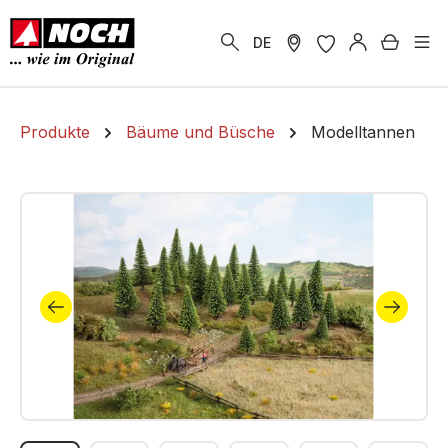
alt springen
Warenk
DE
Produkte
Bäume und Büsche
Modelltannen
Bildergalerie überspringen