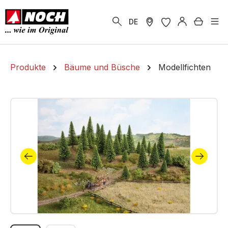
alt springen
Warenk
DE
Produkte
Bäume und Büsche
Modellfichten
Bildergalerie überspringen