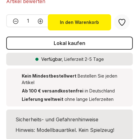
Artikel bewerten
Produkt Anzahl: Gib den gewünschten We
In den Warenkorb
Lokal kaufen
Verfügbar
, Lieferzeit 2-5 Tage
Kein Mindestbestellwert
Bestellen Sie jeden
Artikel
Ab 100 € versandkostenfrei
in Deutschland
Lieferung weltweit
ohne lange Lieferzeiten
Sicherheits- und Gefahrenhinweise
Hinweis: Modellbauartikel. Kein Spielzeug!