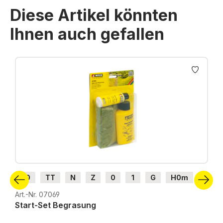
Diese Artikel könnten
Ihnen auch gefallen
Produktgalerie überspringen
H0
TT
N
Z
0
1
G
H0m
H0e
Art.-Nr. 07069
Start-Set Begrasung