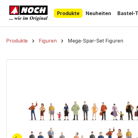
springen
Zur Hauptnavigation springen
Produkte
Neuheiten
Bastel-
Produkte
Figuren
Mega-Spar-Set Figuren
Bildergalerie überspringen