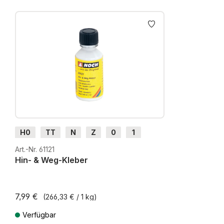
Produktgalerie überspringen
H0
TT
N
Z
0
1
G
H0m
H0e
Art.-Nr. 61121
Hin- & Weg-Kleber
7,99 €
(266,33 € / 1 kg)
Verfügbar