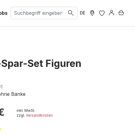
obs
Ware
DE
Spar-Set Figuren
01
 ohne Bänke
€
inkl. MwSt.
zzgl.
Versandkosten