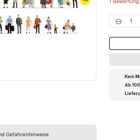
Durchschnitt
1 Bewertung
Produkt 
Kein M
Ab 100
Liefer
und Gefahrenhinweise