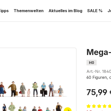
Tipps
Themenwelten
Aktuelles im Blog
SALE %
J
Mega-
H0
Art.-Nr.
184
60 Figuren,
75,99 