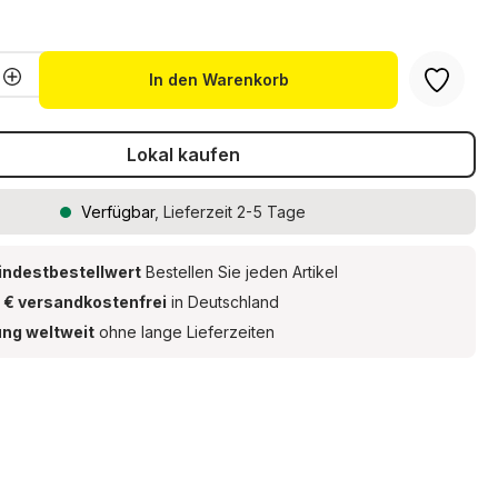
liche Bewertung von 5 von 5 Sternen
Anzahl: Gib den gewünschten Wert ein 
In den Warenkorb
Lokal kaufen
Verfügbar
, Lieferzeit 2-5 Tage
indestbestellwert
Bestellen Sie jeden Artikel
 € versandkostenfrei
in Deutschland
ung weltweit
ohne lange Lieferzeiten