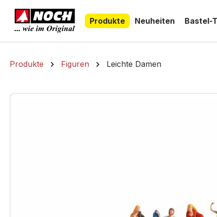
springen
Zur Hauptnavigation springen
Produkte
Neuheiten
Bastel-
Produkte
Figuren
Leichte Damen
Bildergalerie überspringen