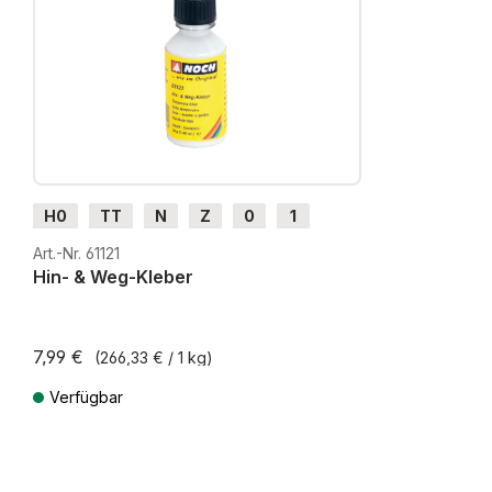
H0
TT
N
Z
0
1
G
H0m
H0e
Art.-Nr. 61121
Hin- & Weg-Kleber
7,99 €
(266,33 € / 1 kg)
Verfügbar
Preise inkl. MwSt. zzgl. Versandkosten