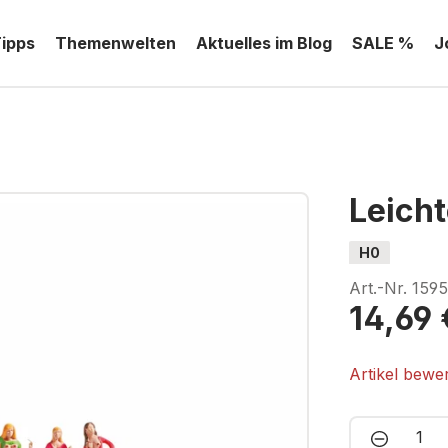
Tipps
Themenwelten
Aktuelles im Blog
SALE %
J
Leich
H0
Art.-Nr.
159
14,69 
Artikel bewe
Produkt 