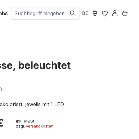
obs
Ware
DE
se, beleuchtet
0
koloriert, jeweils mit 1 LED
€
inkl. MwSt.
zzgl.
Versandkosten