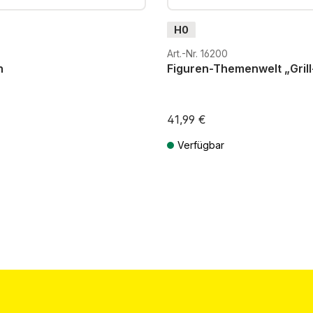
H0
Art.-Nr. 16200
n
Figuren-Themenwelt „Grill
41,99 €
Verfügbar
St. zzgl. Versandkosten
Preise inkl. MwSt. zzgl. Versandkos