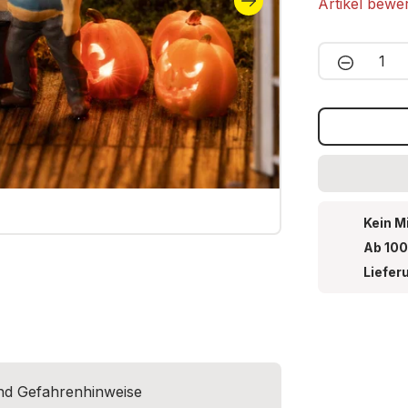
Artikel bewe
Produkt 
Kein M
Ab 100
Liefer
und Gefahrenhinweise