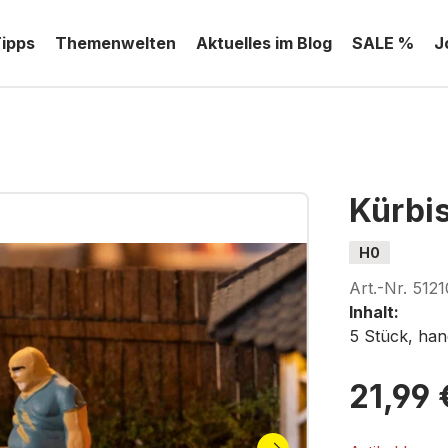
Tipps
Themenwelten
Aktuelles im Blog
SALE %
J
Kürbis
H0
Art.-Nr.
5121
Inhalt:
5 Stück, hand
21,99 