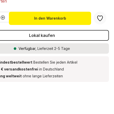
rten
Anzahl: Gib den gewünschten Wert ein 
In den Warenkorb
Lokal kaufen
Verfügbar
, Lieferzeit 2-5 Tage
indestbestellwert
Bestellen Sie jeden Artikel
 € versandkostenfrei
in Deutschland
ung weltweit
ohne lange Lieferzeiten