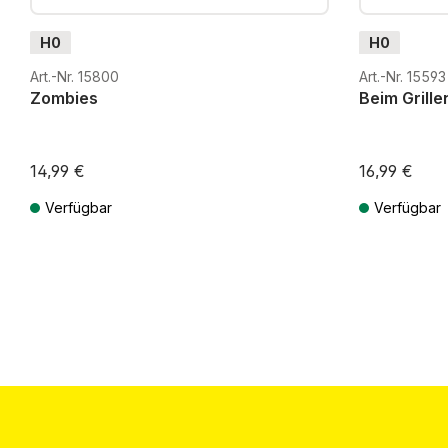
H0
H0
Art.-Nr. 15800
Art.-Nr. 15593
Zombies
Beim Grille
14,99 €
16,99 €
Verfügbar
Verfügbar
Preise inkl. MwSt. zzgl. Versandkosten
Preise inkl. Mw