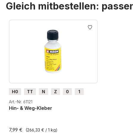
Gleich mitbestellen: pass
Produktgalerie überspringen
H0
TT
N
Z
0
1
G
H0m
H0e
Art.-Nr. 61121
Hin- & Weg-Kleber
7,99 €
(266,33 € / 1 kg)