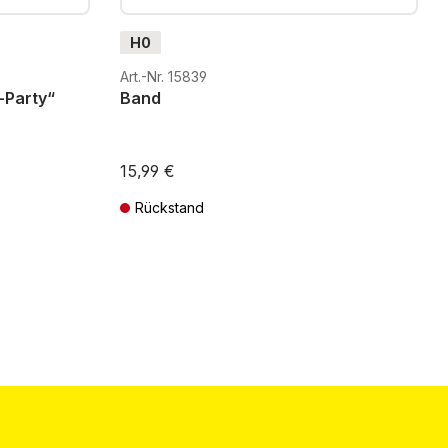
H0
Art.-Nr. 15839
-Party“
Band
15,99 €
Rückstand
ten
Preise inkl. MwSt. zzgl. Versandkosten